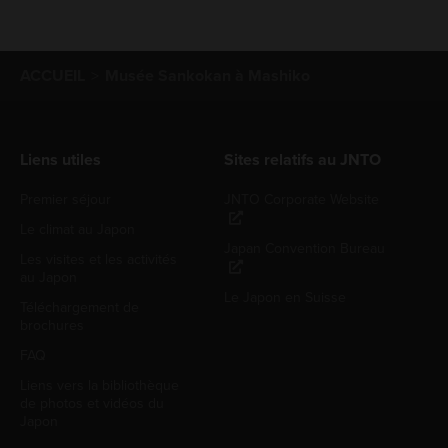
ACCUEIL
Musée Sankokan à Mashiko
Liens utiles
Sites relatifs au JNTO
Premier séjour
JNTO Corporate Website
Le climat au Japon
Japan Convention Bureau
Les visites et les activités
au Japon
Le Japon en Suisse
Téléchargement de
brochures
FAQ
Liens vers la bibliothèque
de photos et vidéos du
Japon