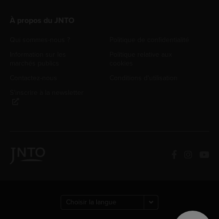
À propos du JNTO
Qui sommes-nous ?
Politique de confidentialité
Information sur les
Politique relative aux
marchés publics
cookies
Contactez-nous
Conditions d'utilisation
S'inscrire à la newsletter