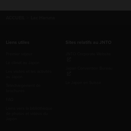
ACCUEIL
Lac Haruna
Liens utiles
Sites relatifs au JNTO
Premier séjour
JNTO Corporate Website
Le climat au Japon
Japan Convention Bureau
Les visites et les activités
au Japon
Le Japon en Suisse
Téléchargement de
brochures
FAQ
Liens vers la bibliothèque
de photos et vidéos du
Japon