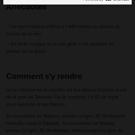
Anecdotes
Le mont Haruna s'élève à 1 449 mètres au-dessus du
niveau de la mer
En hiver, lorsque le lac est gelé, il est possible de
pêcher sur la glace
Comment s'y rendre
Le lac Haruna est accessible en bus depuis la sortie ouest
de la gare de Takasaki. De là, comptez 1 h 30 de trajet
pour rejoindre le lac Haruna.
Si vous partez de Nagano, prenez la ligne JR Shinkansen
Hokuriku jusqu'à Takasaki. Si vous partez de Niigata,
prenez la ligne JR Shinkansen Joetsu jusqu'à la gare de