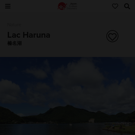
Nature
Lac Haruna
榛名湖