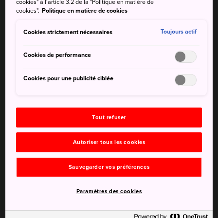
cookies" à l'article 3.2 de la "Politique en matière de
depuis des lustres. Ce lac est superbe toute l'année et
cookies".
Politique en matière de cookies
vous pouvez y profiter d'un certain nombres d'activités
saisonnières.
Cookies strictement nécessaires
Toujours actif
Cookies de performance
Cookies pour une publicité ciblée
Tout refuser
Autoriser tous les cookies
Sauvegarder vos préférences
Paramètres des cookies