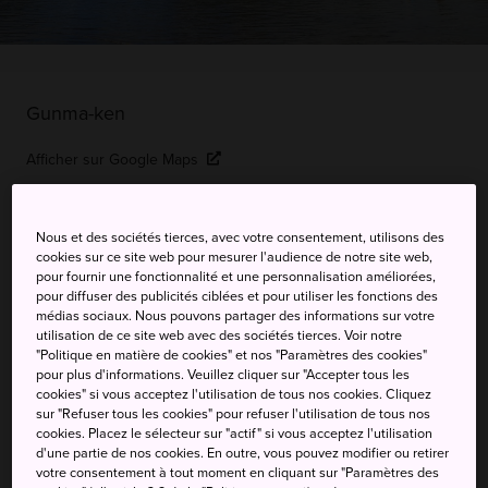
Gunma-ken
Afficher sur Google Maps
Recevoir des infos trafic
Nous et des sociétés tierces, avec votre consentement, utilisons des
cookies sur ce site web pour mesurer l'audience de notre site web,
pour fournir une fonctionnalité et une personnalisation améliorées,
MOTS-CLÉS
CARTE
pour diffuser des publicités ciblées et pour utiliser les fonctions des
médias sociaux. Nous pouvons partager des informations sur votre
utilisation de ce site web avec des sociétés tierces. Voir notre
Un lac de cratère en toutes
"Politique en matière de cookies" et nos "Paramètres des cookies"
pour plus d'informations. Veuillez cliquer sur "Accepter tous les
saisons
cookies" si vous acceptez l'utilisation de tous nos cookies. Cliquez
sur "Refuser tous les cookies" pour refuser l'utilisation de tous nos
cookies. Placez le sélecteur sur "actif" si vous acceptez l'utilisation
Le lac Haruna se trouve à 1 100 mètres au-dessus du
d'une partie de nos cookies. En outre, vous pouvez modifier ou retirer
niveau de la mer dans la caldeira d'un volcan en sommeil
votre consentement à tout moment en cliquant sur "Paramètres des