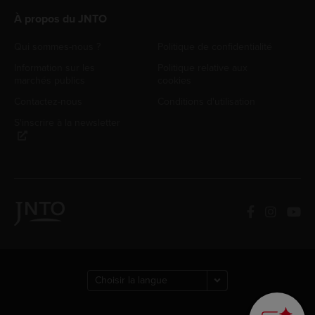
À propos du JNTO
Qui sommes-nous ?
Politique de confidentialité
Information sur les
Politique relative aux
marchés publics
cookies
Contactez-nous
Conditions d'utilisation
S'inscrire à la newsletter