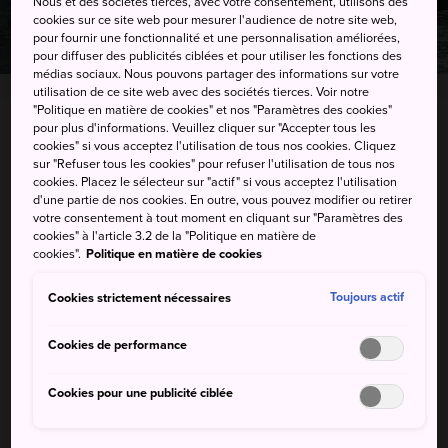
Nous et des sociétés tierces, avec votre consentement, utilisons des
cookies sur ce site web pour mesurer l'audience de notre site web,
pour fournir une fonctionnalité et une personnalisation améliorées,
pour diffuser des publicités ciblées et pour utiliser les fonctions des
médias sociaux. Nous pouvons partager des informations sur votre
utilisation de ce site web avec des sociétés tierces. Voir notre
"Politique en matière de cookies" et nos "Paramètres des cookies"
pour plus d'informations. Veuillez cliquer sur "Accepter tous les
8-17-20 Kurihama, Yokosuka-shi, Kanagawa-ken
cookies" si vous acceptez l'utilisation de tous nos cookies. Cliquez
sur "Refuser tous les cookies" pour refuser l'utilisation de tous nos
Afficher sur Google Maps
cookies. Placez le sélecteur sur "actif" si vous acceptez l'utilisation
d'une partie de nos cookies. En outre, vous pouvez modifier ou retirer
Recevoir des infos trafic
votre consentement à tout moment en cliquant sur "Paramètres des
cookies" à l'article 3.2 de la "Politique en matière de
cookies".
Politique en matière de cookies
MOTS-CLÉS
CARTE
Cookies strictement nécessaires
Toujours actif
Cookies de performance
Mots-clés
Cookies pour une publicité ciblée