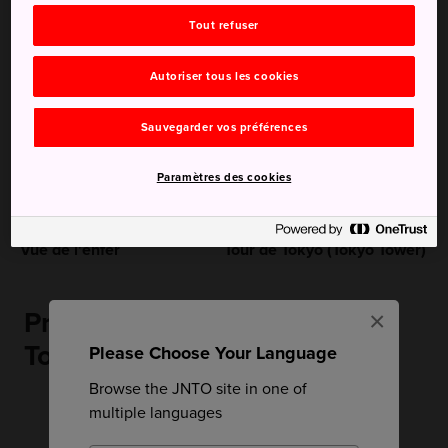
Lieux à visiter
Croisière
Tout refuser
Recommandé pour vous
Autoriser tous les cookies
Sauvegarder vos préférences
Paramètres des cookies
Vue de l'enfer
Tour de Tokyo (Tokyo Tower)
×
Près de Le ferry de la baie de
Tokyo
Please Choose Your Language
Browse the JNTO site in one of
multiple languages