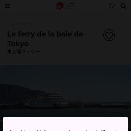
Lieux à visiter
Le ferry de la baie de
Tokyo
東京湾フェリー