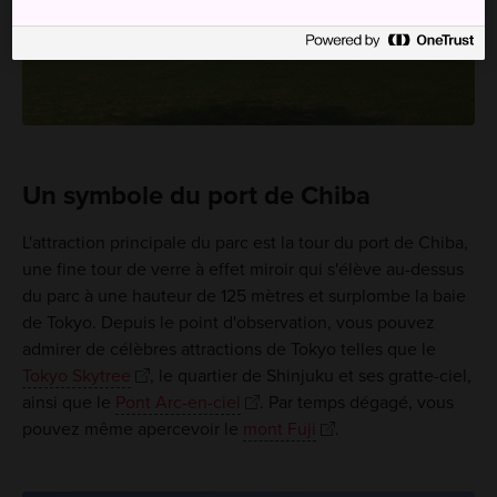
Un symbole du port de Chiba
L'attraction principale du parc est la tour du port de Chiba,
une fine tour de verre à effet miroir qui s'élève au-dessus
du parc à une hauteur de 125 mètres et surplombe la baie
de Tokyo. Depuis le point d'observation, vous pouvez
admirer de célèbres attractions de Tokyo telles que le
Tokyo Skytree
, le quartier de Shinjuku et ses gratte-ciel,
ainsi que le
Pont Arc-en-ciel
. Par temps dégagé, vous
pouvez même apercevoir le
mont Fuji
.