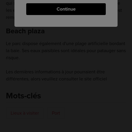
qui se remplit d'eau fraîche souterraine en été pour que
Continue
les enfants puissent jouer. (Seule la partie supérieure est
remplie d'eau)
Beach plaza
Le parc dispose également d'une plage artificielle bordant
la baie. Ses eaux paisibles sont idéales pour patauger sans
risque.
Les dernières informations à jour pourraient être
différentes, alors veuillez consulter le site officiel
Mots-clés
Lieux à visiter
Port