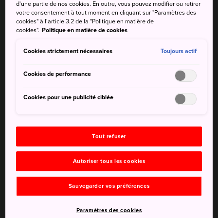
d'une partie de nos cookies. En outre, vous pouvez modifier ou retirer
activités de loisirs. C'est un endroit idéal où pique-niquer
votre consentement à tout moment en cliquant sur "Paramètres des
ou simplement se promener en admirant la vue sur la baie
cookies" à l'article 3.2 de la "Politique en matière de
de Tokyo.
cookies".
Politique en matière de cookies
Comment s'y rendre
Cookies strictement nécessaires
Toujours actif
En 10 minutes à pied depuis la gare de Chiba Minato sur la
Cookies de performance
Keiyo Line.
Cookies pour une publicité ciblée
Si vous y allez en voiture, profitez du parking gratuit.
Tout refuser
Autoriser tous les cookies
Sauvegarder vos préférences
Paramètres des cookies