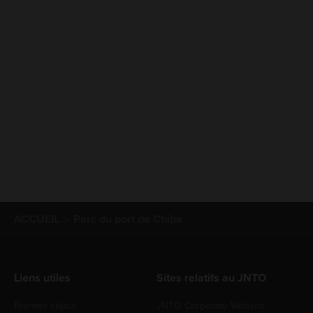
ACCUEIL
Parc du port de Chiba
Liens utiles
Sites relatifs au JNTO
Premier séjour
JNTO Corporate Website