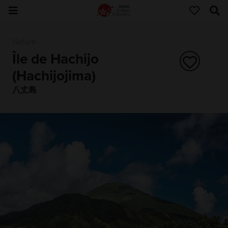
Nature
Île de Hachijo
(Hachijojima)
八丈島