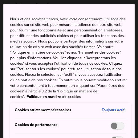
subtropicale
Nous et des sociétés tierces, avec votre consentement, utilisons des
Visitez l'île de Hachijojima pour plonger dans une nature
cookies sur ce site web pour mesurer l'audience de notre site web,
intacte, une chaleur bienfaisante et des eaux chaudes.
pour fournir une fonctionnalité et une personnalisation améliorées,
Partez pour des aventures de snorkeling dans ce paradis
pour diffuser des publicités ciblées et pour utiliser les fonctions des
médias sociaux. Nous pouvons partager des informations sur votre
en grande partie intact.
utilisation de ce site web avec des sociétés tierces. Voir notre
"Politique en matière de cookies" et nos "Paramètres des cookies"
pour plus d'informations. Veuillez cliquer sur "Accepter tous les
cookies" si vous acceptez l'utilisation de tous nos cookies. Cliquez
sur "Refuser tous les cookies" pour refuser l'utilisation de tous nos
À ne pas manquer
cookies. Placez le sélecteur sur "actif" si vous acceptez l'utilisation
d'une partie de nos cookies. En outre, vous pouvez modifier ou retirer
votre consentement à tout moment en cliquant sur "Paramètres des
Faire de la plongée ou du snorkeling pour voir
cookies" à l'article 3.2 de la "Politique en matière de
des poissons tropicaux
cookies".
Politique en matière de cookies
Partir en randonnée pour découvrir la nature de
Cookies strictement nécessaires
Toujours actif
l'île
Visiter le musée d'histoire de l'île de Hachijo
Cookies de performance