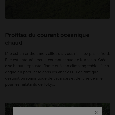
Profitez du courant océanique
chaud
L'île est un endroit merveilleux si vous n'aimez pas le froid.
Elle est entourée par le courant chaud de Kuroshio. Grâce
à sa beauté époustouflante et à son climat agréable, l'île a
gagné en popularité dans les années 60 en tant que
destination romantique de vacances et de lune de miel
pour les habitants de Tokyo.
×