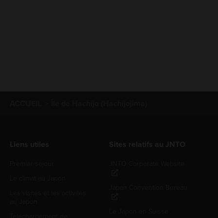
ACCUEIL
Île de Hachijo (Hachijojima)
Liens utiles
Sites relatifs au JNTO
Premier séjour
JNTO Corporate Website
Le climat au Japon
Japan Convention Bureau
Les visites et les activités
au Japon
Le Japon en Suisse
Téléchargement de