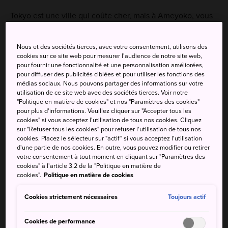
Tokyo est une ville qui coûte cher, mais à Ameyoko, vous
pouvez dénicher de bonnes affaires sur presque tout.
Cela donne lieu à de nombreux échanges animés, ce qui
Nous et des sociétés tierces, avec votre consentement, utilisons des
est plutôt inhabituel dans les commerces au Japon, alors
cookies sur ce site web pour mesurer l'audience de notre site web,
profitez-en.
pour fournir une fonctionnalité et une personnalisation améliorées,
pour diffuser des publicités ciblées et pour utiliser les fonctions des
médias sociaux. Nous pouvons partager des informations sur votre
utilisation de ce site web avec des sociétés tierces. Voir notre
"Politique en matière de cookies" et nos "Paramètres des cookies"
À ne pas manquer
pour plus d'informations. Veuillez cliquer sur "Accepter tous les
cookies" si vous acceptez l'utilisation de tous nos cookies. Cliquez
sur "Refuser tous les cookies" pour refuser l'utilisation de tous nos
Un chocolatier en pleine séance de « tataki uri »
cookies. Placez le sélecteur sur "actif" si vous acceptez l'utilisation
d'une partie de nos cookies. En outre, vous pouvez modifier ou retirer
De grands tas d'équipement sportif
votre consentement à tout moment en cliquant sur "Paramètres des
cookies" à l'article 3.2 de la "Politique en matière de
Des brochettes de fruits
cookies".
Politique en matière de cookies
Cookies strictement nécessaires
Toujours actif
Comment s'y rendre
Cookies de performance