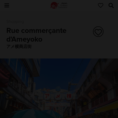
Shopping
Rue commerçante
d'Ameyoko
アメ横商店街