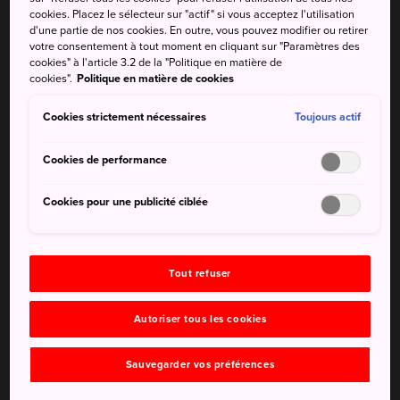
cookies. Placez le sélecteur sur "actif" si vous acceptez l'utilisation
taille du bâtiment de la Diète nationale le montre bien. Ce
d'une partie de nos cookies. En outre, vous pouvez modifier ou retirer
bâtiment impressionnant est situé en plein centre de
votre consentement à tout moment en cliquant sur "Paramètres des
Tokyo et est composé de la Chambre des représentants et
cookies" à l'article 3.2 de la "Politique en matière de
cookies".
Politique en matière de cookies
de la Chambre des conseillers.
Cookies strictement nécessaires
Toujours actif
Anecdotes
Des visites de la Chambre des représentants ont lieu
Cookies de performance
tous les jours
Cookies pour une publicité ciblée
Des visites de la Chambre des conseillers ont lieu en
semaine
Tout refuser
Comment s'y rendre
Autoriser tous les cookies
Le bâtiment de la Diète nationale est accessible en train
et en taxi.
Sauvegarder vos préférences
Si vous souhaitez participer à une visite du bâtiment de la