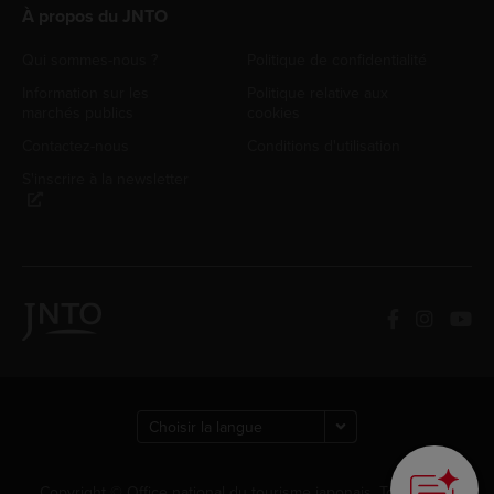
À propos du JNTO
Qui sommes-nous ?
Politique de confidentialité
Information sur les
Politique relative aux
marchés publics
cookies
Contactez-nous
Conditions d'utilisation
S'inscrire à la newsletter
Copyright © Office national du tourisme japonais. Tous droits