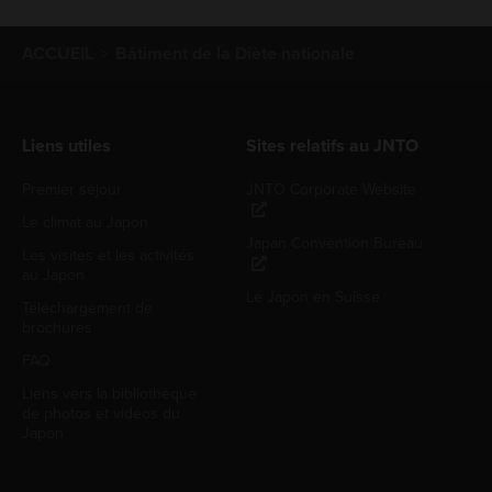
ACCUEIL
Bâtiment de la Diète nationale
Liens utiles
Sites relatifs au JNTO
Premier séjour
JNTO Corporate Website
Le climat au Japon
Japan Convention Bureau
Les visites et les activités
au Japon
Le Japon en Suisse
Téléchargement de
brochures
FAQ
Liens vers la bibliothèque
de photos et vidéos du
Japon