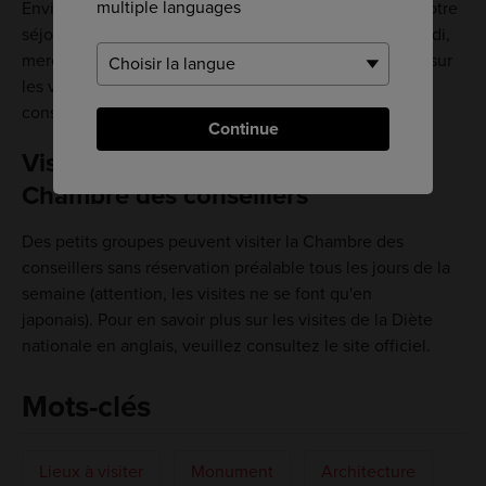
multiple languages
Envisagez la possibilité de faire cette visite pendant votre
séjour au Japon. Horaires des visites : lundi à 14 h, mardi,
mercredi, jeudi et vendredi à 15 h. Pour en savoir plus sur
les visites de la Diète nationale en anglais, veuillez
consultez le site officiel.
Continue
Visite du bâtiment de la Diète : la
Chambre des conseillers
Des petits groupes peuvent visiter la Chambre des
conseillers sans réservation préalable tous les jours de la
semaine (attention, les visites ne se font qu'en
japonais). Pour en savoir plus sur les visites de la Diète
nationale en anglais, veuillez consultez le site officiel.
Mots-clés
Lieux à visiter
Monument
Architecture