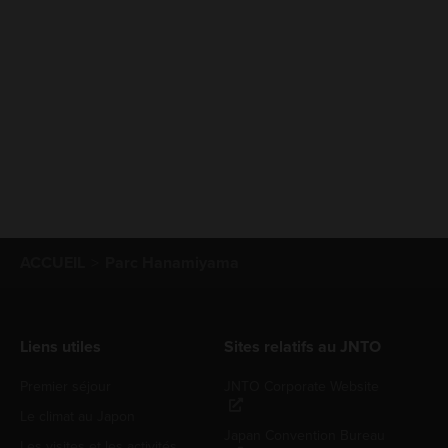
ACCUEIL
Parc Hanamiyama
Liens utiles
Sites relatifs au JNTO
Premier séjour
JNTO Corporate Website
Le climat au Japon
Japan Convention Bureau
Les visites et les activités