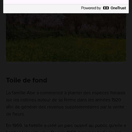
Toile de fond
La famille Abe a commencé à planter des espèces florales
sur les collines autour de sa ferme dans les années 1920
afin de générer des revenus supplémentaires par la vente
de fleurs.
En 1959, la famille a créé un parc ouvert au public qu'elle a