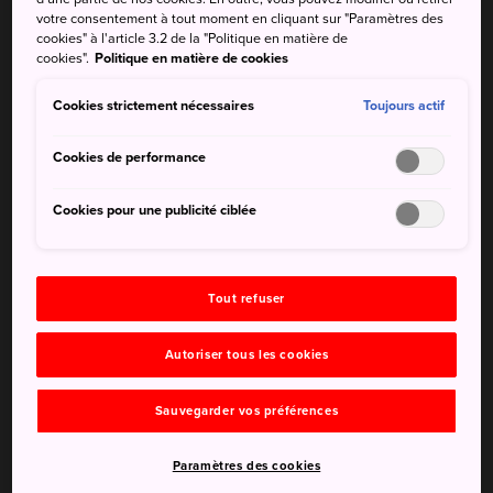
de la famille Abe. Ils ont ouvert leurs terres agricoles au
votre consentement à tout moment en cliquant sur "Paramètres des
public pour en faire un parc en 1959. Visitez ce parc pour
cookies" à l'article 3.2 de la "Politique en matière de
cookies".
Politique en matière de cookies
admirer des centaines de cerisiers en fleurs et d'autres
fleurs.
Cookies strictement nécessaires
Toujours actif
Comment s'y rendre
Cookies de performance
Le parc se trouve à 15 minutes en bus de la gare de
Cookies pour une publicité ciblée
Fukushima.
De Tokyo, prenez le shinkansen Tohoku jusqu'à la gare de
Fukushima. Pendant la saison des cerisiers en fleurs, un
Tout refuser
trajet en bus de 15 minutes vous conduira à quelques
minutes de marche de l'entrée du parc.
Autoriser tous les cookies
Sauvegarder vos préférences
Paramètres des cookies