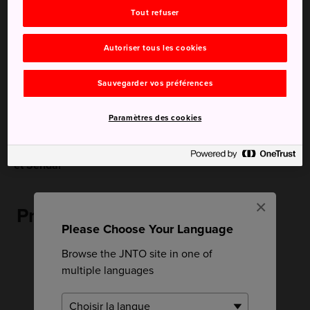
Tout refuser
Recommandé pour vous
Autoriser tous les cookies
Sauvegarder vos préférences
Paramètres des cookies
Matsushima, onsen d'Akiu
Onsen d'Akiu
et Sendai
×
Près de Onsen de Hanamaki
Please Choose Your Language
Browse the JNTO site in one of
multiple languages