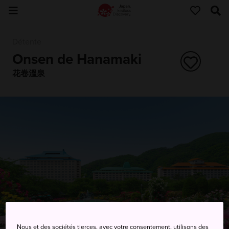
Détente
Onsen de Hanamaki
花卷溫泉
Nous et des sociétés tierces, avec votre consentement, utilisons des