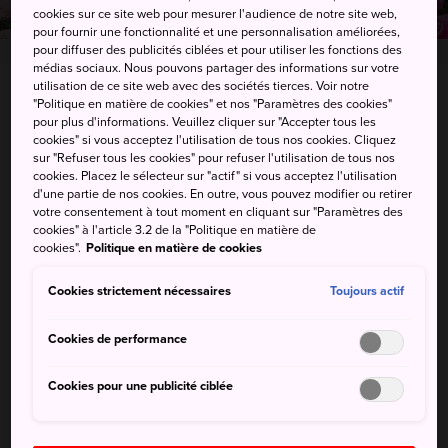
cookies sur ce site web pour mesurer l'audience de notre site web,
pour fournir une fonctionnalité et une personnalisation améliorées,
pour diffuser des publicités ciblées et pour utiliser les fonctions des
médias sociaux. Nous pouvons partager des informations sur votre
utilisation de ce site web avec des sociétés tierces. Voir notre
1-125 Yumoto, Hanamaki-shi, Iwate-ken
"Politique en matière de cookies" et nos "Paramètres des cookies"
pour plus d'informations. Veuillez cliquer sur "Accepter tous les
cookies" si vous acceptez l'utilisation de tous nos cookies. Cliquez
Afficher sur Google Maps
sur "Refuser tous les cookies" pour refuser l'utilisation de tous nos
cookies. Placez le sélecteur sur "actif" si vous acceptez l'utilisation
Recevoir des infos trafic
d'une partie de nos cookies. En outre, vous pouvez modifier ou retirer
votre consentement à tout moment en cliquant sur "Paramètres des
cookies" à l'article 3.2 de la "Politique en matière de
cookies".
Politique en matière de cookies
MOTS-CLÉS
CARTE
Cookies strictement nécessaires
Toujours actif
Cookies de performance
Mots-clés
Cookies pour une publicité ciblée
Détente
Onsen