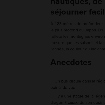
nautiques, de
séjourner fac
À 423 mètres de profondeur, ce
le plus profond du Japon. D'un
reflète les montagnes enviro
mesure que les saisons et la
l'année, la couleur du lac ch
Anecdotes
Un bus circule dans la régi
points de vue
Il y a une statue de la lége
dragon à cause de son désir 