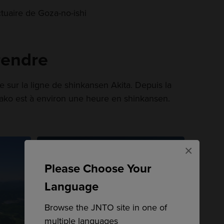
ctuaire de Goza-no-ishi
rendre
 sur la ligne de shinkansen Akita. Depuis la
wako est à environ une heure en shinkansen.
×
Please Choose Your
Language
Browse the JNTO site in one of
multiple languages