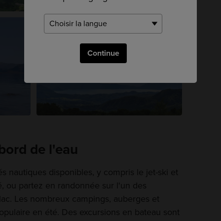
Continue
 bord de l'eau
és nautiques disponibles, y compris le jet-ski et
té, ou partez en randonnée sur l'un des
lac. Les nombreux campings, auberges et
populaire en été. Des excursions en bateau sont