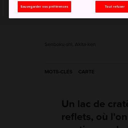
Sauvegarder vos préférences
Tout refuser
Senboku-shi, Akita-ken
MOTS-CLÉS
CARTE
Un lac de cra
reflets, où l'o