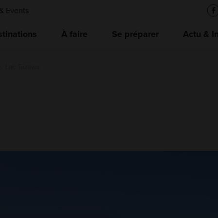
& Events
tinations
À faire
Se préparer
Actu & I
Lac Tazawa