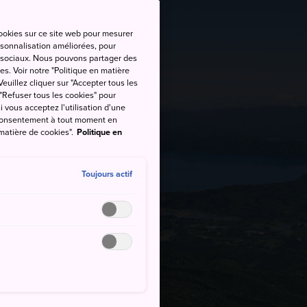
cookies sur ce site web pour mesurer
ersonnalisation améliorées, pour
as sociaux. Nous pouvons partager des
es. Voir notre "Politique en matière
euillez cliquer sur "Accepter tous les
 "Refuser tous les cookies" pour
si vous acceptez l'utilisation d'une
e consentement à tout moment en
 matière de cookies".
Politique en
Toujours actif