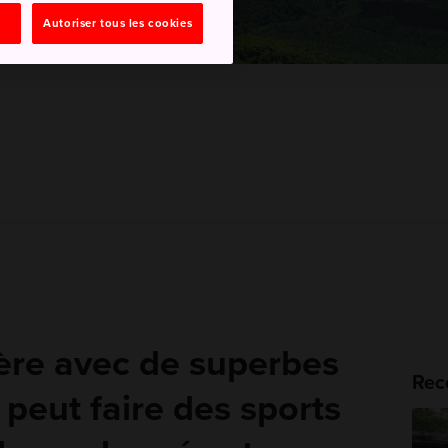
Autoriser tous les cookies
tère avec de superbes
Rec
n peut faire des sports