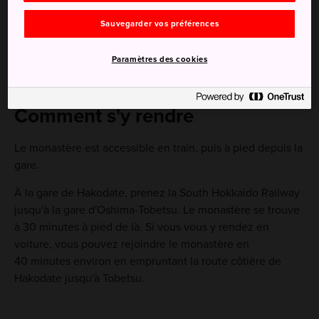
trappistes au Japon, a été fondé en 1896
Sauvegarder vos préférences
Les moines commencent leur journée à 3 h 30 et se
couchent à 20 h
Paramètres des cookies
Comment s'y rendre
Le monastère est accessible en train, puis à pied depuis la
gare.
À la gare de Hakodate, prenez la South Hokkaido Railway
jusqu'à la gare d'Oshima-Tobetsu. Le monastère se trouve
à 30 minutes à pied de là. Si vous vous y rendez en
voiture, vous pouvez rejoindre le monastère en
40 minutes environ en empruntant la route côtière de
Hakodate jusqu'à Tobetsu.