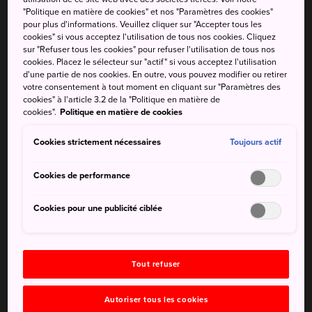
trappistes
"Politique en matière de cookies" et nos "Paramètres des cookies"
pour plus d'informations. Veuillez cliquer sur "Accepter tous les
cookies" si vous acceptez l'utilisation de tous nos cookies. Cliquez
Au milieu des terres agricoles et de la forêt à l'extrémité
sur "Refuser tous les cookies" pour refuser l'utilisation de tous nos
ouest de la baie de Hakodate, les moines du monastère
cookies. Placez le sélecteur sur "actif" si vous acceptez l'utilisation
d'une partie de nos cookies. En outre, vous pouvez modifier ou retirer
trappiste de Tobetsu ont un style de vie autarcique, basé
votre consentement à tout moment en cliquant sur "Paramètres des
sur la prière et la contemplation.
cookies" à l'article 3.2 de la "Politique en matière de
cookies".
Politique en matière de cookies
Le monastère étant une communauté fermée, les visiteurs
ne peuvent avoir qu'un bref aperçu de la vie monastique,
Cookies strictement nécessaires
Toujours actif
mais le superbe environnement de Tobetsu vaut tout de
même le détour.
Cookies de performance
Anecdotes
Cookies pour une publicité ciblée
Les trappistes forment un ordre religieux contemplatif
Tout refuser
catholique romain, officiellement connu sous le nom
d'« Ordre cistercien de la Stricte Observance »
Autoriser tous les cookies
Tobetsu, l'un des deux monastères et des cinq couvents