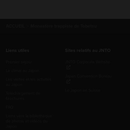
ACCUEIL
Monastère trappiste de Tobetsu
Liens utiles
Sites relatifs au JNTO
Premier séjour
JNTO Corporate Website
Le climat au Japon
Japan Convention Bureau
Les visites et les activités
au Japon
Le Japon en Suisse
Téléchargement de
brochures
FAQ
Liens vers la bibliothèque
de photos et vidéos du
Japon