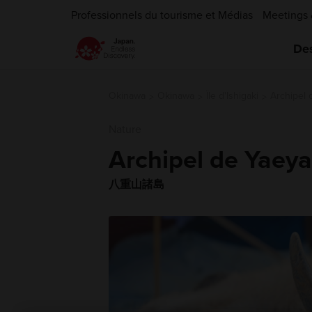
Professionnels du tourisme et Médias
Meetings 
Des
Okinawa
Okinawa
Île d'Ishigaki
Archipel
Nature
Archipel de Yaey
八重山諸島