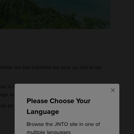
mble les îles habitées les plus au sud et les
au à fond de verre vous permet d'explorer la
×
lage la plus célèbre de l'archipel
Please Choose Your
e en charrette tirée par des bisons de l'île
Language
Browse the JNTO site in one of
multiple languages