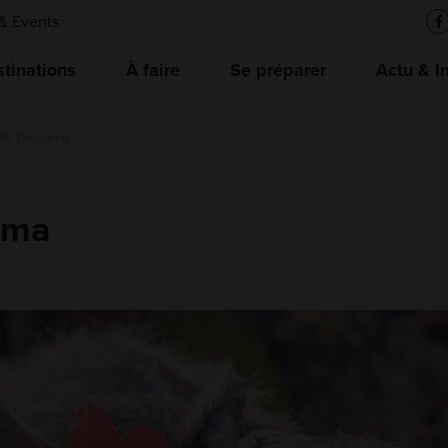
& Events
tinations
À faire
Se préparer
Actu & I
 de Yaeyama
ama