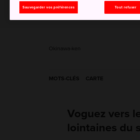
Sauvegarder vos préférences
Tout refuser
Okinawa-ken
MOTS-CLÉS
CARTE
Voguez vers le
lointaines du