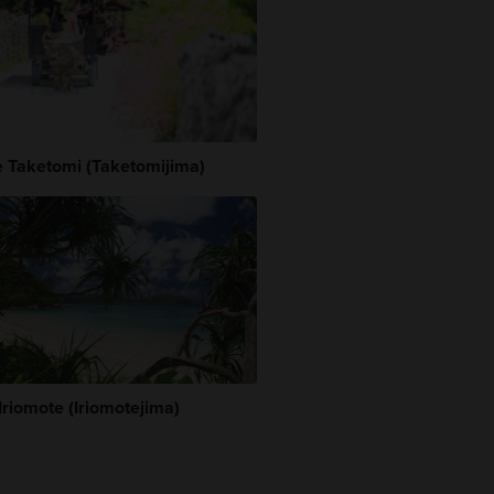
de Taketomi (Taketomijima)
'Iriomote (Iriomotejima)