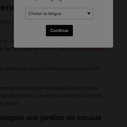
rendre
est la plaque tournante pour le transport dans
Continue
uis le Japon continental et l'aéroport Naha
 les îles voisines en ferry depuis l'
île d'Ishigaki
es autres îles durent entre une demi-heure et
amment petites pour se déplacer à pied et les
s peu développés. Louez une voiture ou un vélo
e liberté.
ntagne aux jardins de coraux