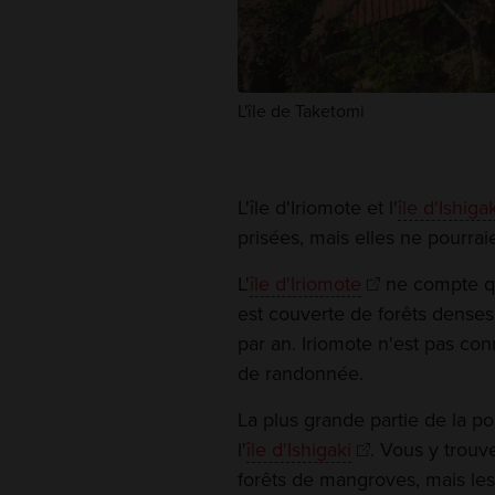
L'île de Taketomi
L'île d'Iriomote et l'
île d'Ishiga
prisées, mais elles ne pourraie
L'
île d'Iriomote
ne compte que
est couverte de forêts denses
par an. Iriomote n'est pas con
de randonnée.
La plus grande partie de la p
l'
île d'Ishigaki
. Vous y trouv
forêts de mangroves, mais les 