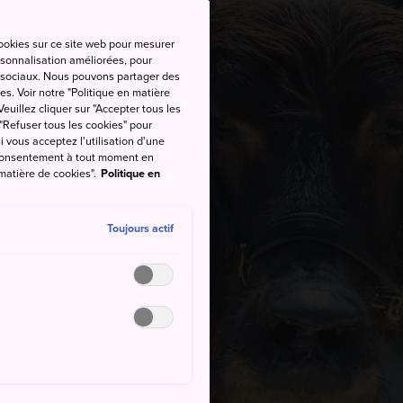
cookies sur ce site web pour mesurer
ersonnalisation améliorées, pour
as sociaux. Nous pouvons partager des
es. Voir notre "Politique en matière
euillez cliquer sur "Accepter tous les
 "Refuser tous les cookies" pour
si vous acceptez l'utilisation d'une
e consentement à tout moment en
 matière de cookies".
Politique en
Toujours actif