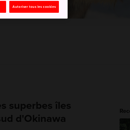
Autoriser tous les cookies
s superbes îles
Rec
 sud d'Okinawa