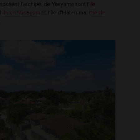
omposent l'archipel de Yaeyama sont l'
île
l'
île de Yonaguni
, l'île d'Hateruma, l'
île de
.