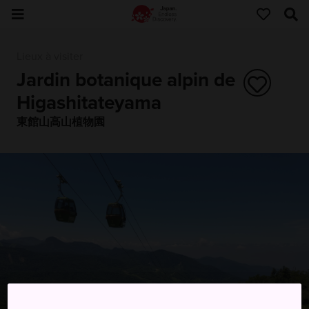
Lieux à visiter
Jardin botanique alpin de
Higashitateyama
東館山高山植物園