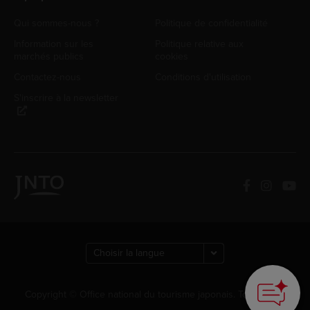
Qui sommes-nous ?
Politique de confidentialité
Information sur les
Politique relative aux
marchés publics
cookies
Contactez-nous
Conditions d'utilisation
S'inscrire à la newsletter
Copyright © Office national du tourisme japonais. Tous droits