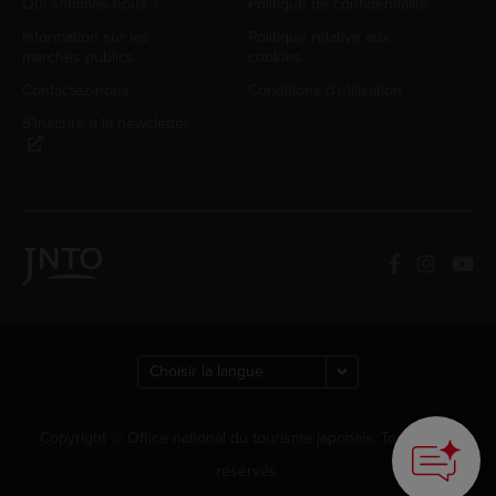
Qui sommes-nous ?
Politique de confidentialité
Information sur les
Politique relative aux
marchés publics
cookies
Contactez-nous
Conditions d'utilisation
S'inscrire à la newsletter
Copyright © Office national du tourisme japonais. Tous droits
réservés.