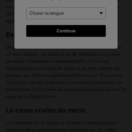
conservé des jours où il se dressait à la tête d'une flotte
toute puissante. Il y a beaucoup à découvrir, faire et
apprendre et la visite est en partie en anglais.
Continue
Explorez l'art de la région
Un peu plus loin vers le bas de la route côtière se trouve
un autre musée : le musée d'art de Yokosuka. Ce musée
se targue d'expositions sensationnelles, d'une vue
spectaculaire sur la baie de Tokyo et du trafic dense des
bateaux qui défilent régulièrement face à lui. Plus loin le
long de la côte de la péninsule se trouve Kannonzaki, un
grand phare et une série de magnifiques plages qui font le
régal des véliplanchistes.
Le casse-croûte du marin
Les habitants de la région se rendent à Yokosuka pour
savourer deux spécialités bien particulières : le « Navy