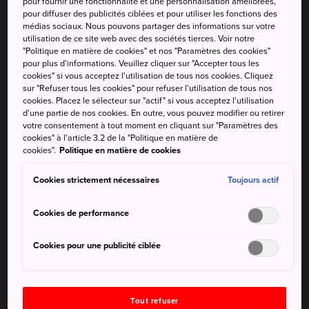
pour fournir une fonctionnalité et une personnalisation améliorées,
été une importante communauté côtière pendant
pour diffuser des publicités ciblées et pour utiliser les fonctions des
médias sociaux. Nous pouvons partager des informations sur votre
plusieurs siècles. Aujourd'hui, la ville abrite une grande
utilisation de ce site web avec des sociétés tierces. Voir notre
base navale partagée entre les flottes japonaise et
"Politique en matière de cookies" et nos "Paramètres des cookies"
américaine.
pour plus d'informations. Veuillez cliquer sur "Accepter tous les
cookies" si vous acceptez l'utilisation de tous nos cookies. Cliquez
sur "Refuser tous les cookies" pour refuser l'utilisation de tous nos
cookies. Placez le sélecteur sur "actif" si vous acceptez l'utilisation
d'une partie de nos cookies. En outre, vous pouvez modifier ou retirer
À ne pas manquer
votre consentement à tout moment en cliquant sur "Paramètres des
cookies" à l'article 3.2 de la "Politique en matière de
cookies".
Politique en matière de cookies
La croisière dans le port naval longeant des
Cookies strictement nécessaires
navires japonais et américains de tous types
Toujours actif
Le parc Mikasa et une visite du cuirassé Mikasa
Cookies de performance
du XIXe siècle
Les galeries commerçantes de Yokosuka, y
Cookies pour une publicité ciblée
compris la rue Dobuita, ses bars et sa cuisine
américaine
Tout refuser