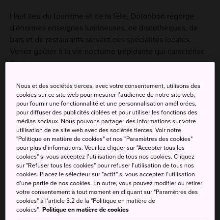
Haut lieu du tourisme et de la fête, Dotonbori regorge
d'énormes enseignes lumineuses, de discothèques, de
bars et de restaurants servant des spécialités locales.
Venez goûter à la vie nocturne trépidante qui caractérise
Osaka.
Nous et des sociétés tierces, avec votre consentement, utilisons des
cookies sur ce site web pour mesurer l'audience de notre site web,
pour fournir une fonctionnalité et une personnalisation améliorées,
À ne pas manquer
pour diffuser des publicités ciblées et pour utiliser les fonctions des
médias sociaux. Nous pouvons partager des informations sur votre
utilisation de ce site web avec des sociétés tierces. Voir notre
Marcher de nuit dans les rues éclairées par les
"Politique en matière de cookies" et nos "Paramètres des cookies"
néons
pour plus d'informations. Veuillez cliquer sur "Accepter tous les
cookies" si vous acceptez l'utilisation de tous nos cookies. Cliquez
Poser sous la célèbre enseigne lumineuse Glico
sur "Refuser tous les cookies" pour refuser l'utilisation de tous nos
Man
cookies. Placez le sélecteur sur "actif" si vous acceptez l'utilisation
d'une partie de nos cookies. En outre, vous pouvez modifier ou retirer
Déguster des spécialités locales comme
votre consentement à tout moment en cliquant sur "Paramètres des
l'okonomiyaki et le takoyaki
cookies" à l'article 3.2 de la "Politique en matière de
cookies".
Politique en matière de cookies