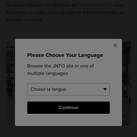
Si vous continuez en direction de
Shinsaibashi
, vous
trouverez un vaste choix de bars et d'établissements où
prendre un verre.
×
Please Choose Your Language
Browse the JNTO site in one of
multiple languages
Continue