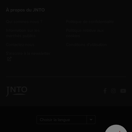
À propos du JNTO
Qui sommes-nous ?
Politique de confidentialité
Information sur les
Politique relative aux
marchés publics
cookies
Contactez-nous
Conditions d'utilisation
S'inscrire à la newsletter