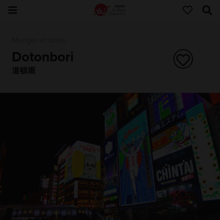
Manger et boire
Dotonbori
道頓堀