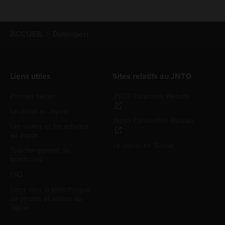
ACCUEIL
Dotonbori
Liens utiles
Sites relatifs au JNTO
Premier séjour
JNTO Corporate Website
Le climat au Japon
Japan Convention Bureau
Les visites et les activités
au Japon
Le Japon en Suisse
Téléchargement de
brochures
FAQ
Liens vers la bibliothèque
de photos et vidéos du
Japon