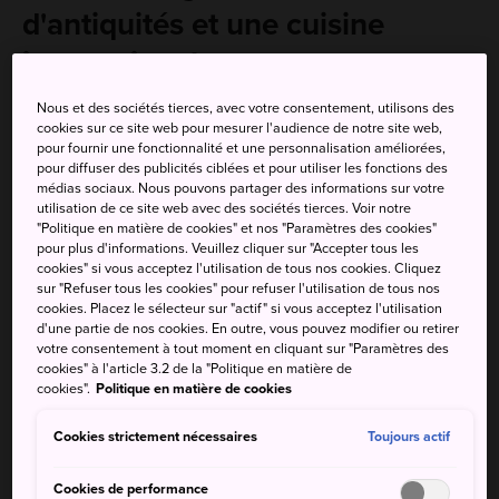
d'antiquités et une cuisine
internationale
Nous et des sociétés tierces, avec votre consentement, utilisons des
Au cœur du quartier tendance de Nagoya, le temple Osu
cookies sur ce site web pour mesurer l'audience de notre site web,
Kannon est une oasis de spiritualité où vous pourrez vous
pour fournir une fonctionnalité et une personnalisation améliorées,
détendre avant d'explorer les boutiques, les restaurants,
pour diffuser des publicités ciblées et pour utiliser les fonctions des
médias sociaux. Nous pouvons partager des informations sur votre
les bars et les boîtes de nuit de la ville.
utilisation de ce site web avec des sociétés tierces. Voir notre
"Politique en matière de cookies" et nos "Paramètres des cookies"
pour plus d'informations. Veuillez cliquer sur "Accepter tous les
cookies" si vous acceptez l'utilisation de tous nos cookies. Cliquez
sur "Refuser tous les cookies" pour refuser l'utilisation de tous nos
À ne pas manquer
cookies. Placez le sélecteur sur "actif" si vous acceptez l'utilisation
d'une partie de nos cookies. En outre, vous pouvez modifier ou retirer
votre consentement à tout moment en cliquant sur "Paramètres des
Parcourir les marchés d'antiquités, les 18 et 28
cookies" à l'article 3.2 de la "Politique en matière de
du mois
cookies".
Politique en matière de cookies
Donner à manger aux nuées de pigeons
Cookies strictement nécessaires
Toujours actif
Visiter l'athenaeum du temple qui compte
quelque 15 000 œuvres littéraires
Cookies de performance