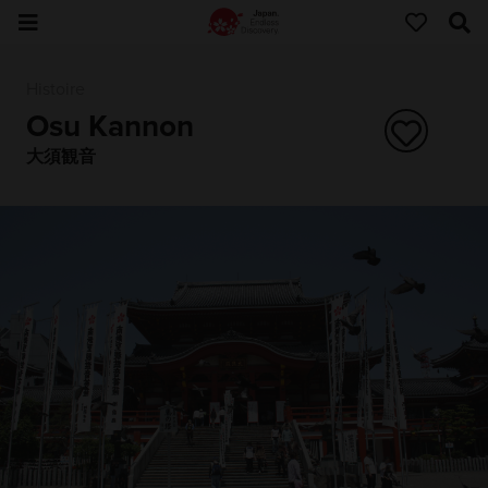
Histoire
Osu Kannon
大須観音