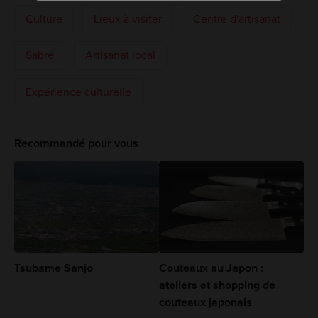
Culture
Lieux à visiter
Centre d'artisanat
Sabre
Artisanat local
Expérience culturelle
Recommandé pour vous
Tsubame Sanjo
Couteaux au Japon :
ateliers et shopping de
couteaux japonais