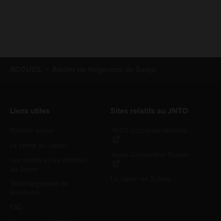
ACCUEIL
Atelier de forgerons de Sanjo
Liens utiles
Sites relatifs au JNTO
Premier séjour
JNTO Corporate Website
Le climat au Japon
Japan Convention Bureau
Les visites et les activités
au Japon
Le Japon en Suisse
Téléchargement de
brochures
FAQ