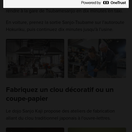
minutes à pied de la gare. Vous pouvez également vous
rendre à la gare de Tsubamesanjo en dix minutes en taxi.
En voiture, prenez la sortie Sanjo-Tsubame sur l'autoroute
Hokuriku, puis continuez dix minutes jusqu'à l'usine.
Fabriquez un clou décoratif ou un
coupe-papier
Le dojo Sanjo Kaji propose des ateliers de fabrication
allant du clou traditionnel japonais à l'ouvre-lettres.