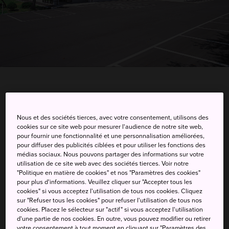
11-53 Moto-machi, Sanjo-shi, Niigata-ken
Nous et des sociétés tierces, avec votre consentement, utilisons des
Afficher sur Google Maps
cookies sur ce site web pour mesurer l'audience de notre site web,
pour fournir une fonctionnalité et une personnalisation améliorées,
Recevoir des infos trafic
pour diffuser des publicités ciblées et pour utiliser les fonctions des
médias sociaux. Nous pouvons partager des informations sur votre
utilisation de ce site web avec des sociétés tierces. Voir notre
"Politique en matière de cookies" et nos "Paramètres des cookies"
MOTS-CLÉS
CARTE
pour plus d'informations. Veuillez cliquer sur "Accepter tous les
cookies" si vous acceptez l'utilisation de tous nos cookies. Cliquez
sur "Refuser tous les cookies" pour refuser l'utilisation de tous nos
cookies. Placez le sélecteur sur "actif" si vous acceptez l'utilisation
Fabriquez votre propre couteau
d'une partie de nos cookies. En outre, vous pouvez modifier ou retirer
votre consentement à tout moment en cliquant sur "Paramètres des