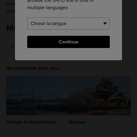
Browse the JNTO site in one of
piste cyclable et une piste de course à pied s'étendent
multiple languages
également le long du bord de mer.
Mots-clés
Continue
Détente
Onsen
Recommandé pour vous
Yonago et Sakaiminato
Matsue