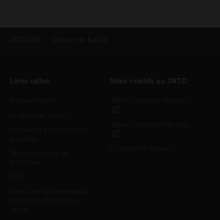
ACCUEIL
Onsen de Kaike
Liens utiles
Sites relatifs au JNTO
Premier séjour
JNTO Corporate Website
Le climat au Japon
Japan Convention Bureau
Les visites et les activités
au Japon
Le Japon en Suisse
Téléchargement de
brochures
FAQ
Liens vers la bibliothèque
de photos et vidéos du
Japon