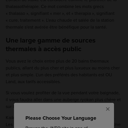
thalassothérapie. Ce mot combine les mots grecs
« thalasso », signifiant « mer », et « therapia », signifiant
« cure, traitement ». L'eau chaude et salée de la station
thermale s'est avérée être bénéfique pour la santé.
Une large gamme de sources
thermales à accès public
Vous avez le choix entre plus de 20 bains thermaux
publics, allant du plus cher et plus luxueux au moins cher
et plus simple. L'un des préférés des habitants est OU
Land, aux tarifs accessibles.
Si vous voulez profiter de la vue pendant votre baignade,
il vous faudra aller dans une auberge ryokan plus chère et
sur le front de mer.
×
Kaike est aussi un endroit idéal pour faire de l'exercice.
Please Choose Your Language
Les plages propres sont très appréciées des nageurs. Une