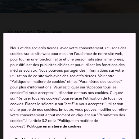
Yonago-shi, Tottori-ken
Afficher sur Google Maps
Nous et des sociétés tierces, avec votre consentement, utilisons des
cookies sur ce site web pour mesurer l'audience de notre site web,
Recevoir des infos trafic
pour fournir une fonctionnalité et une personnalisation améliorées,
pour diffuser des publicités ciblées et pour utiliser les fonctions des
médias sociaux. Nous pouvons partager des informations sur votre
utilisation de ce site web avec des sociétés tierces. Voir notre
MOTS-CLÉS
CARTE
"Politique en matière de cookies" et nos "Paramètres des cookies"
pour plus d'informations. Veuillez cliquer sur "Accepter tous les
cookies" si vous acceptez l'utilisation de tous nos cookies. Cliquez
sur "Refuser tous les cookies" pour refuser l'utilisation de tous nos
Une source chaude d'eau salée
cookies. Placez le sélecteur sur "actif" si vous acceptez l'utilisation
d'une partie de nos cookies. En outre, vous pouvez modifier ou retirer
avec des vues spectaculaires,
votre consentement à tout moment en cliquant sur "Paramètres des
cookies" à l'article 3.2 de la "Politique en matière de
spécialisée dans la
cookies".
Politique en matière de cookies
thalassothérapie