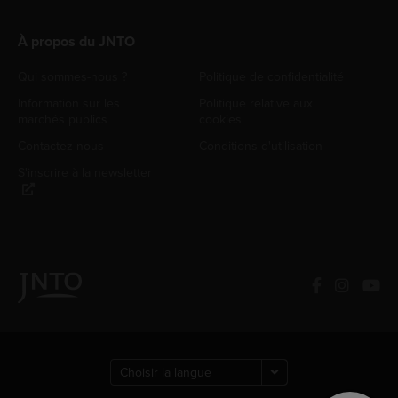
À propos du JNTO
Qui sommes-nous ?
Politique de confidentialité
Information sur les
Politique relative aux
marchés publics
cookies
Contactez-nous
Conditions d'utilisation
S'inscrire à la newsletter