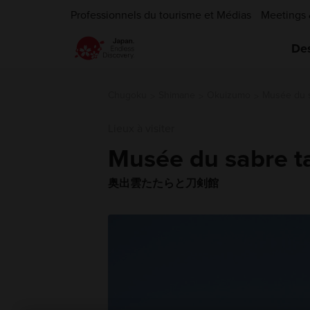
Professionnels du tourisme et Médias
Meetings 
Des
Chugoku
Shimane
Okuizumo
Musée du s
Lieux à visiter
Musée du sabre t
奥出雲たたらと刀剣館