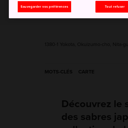
Sauvegarder vos préférences
Tout refuser
1380-1 Yokota, Okuizumo-cho, Nita-g
MOTS-CLÉS
CARTE
Découvrez le s
des sabres ja