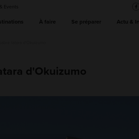
& Events
tinations
À faire
Se préparer
Actu & I
abre tatara d'Okuizumo
atara d'Okuizumo