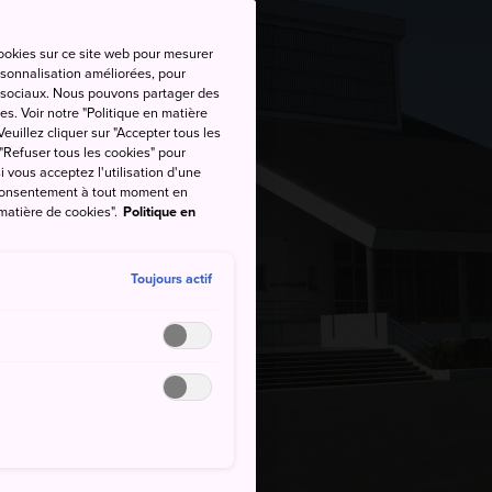
cookies sur ce site web pour mesurer
ersonnalisation améliorées, pour
as sociaux. Nous pouvons partager des
es. Voir notre "Politique en matière
euillez cliquer sur "Accepter tous les
 "Refuser tous les cookies" pour
si vous acceptez l'utilisation d'une
e consentement à tout moment en
 matière de cookies".
Politique en
Toujours actif