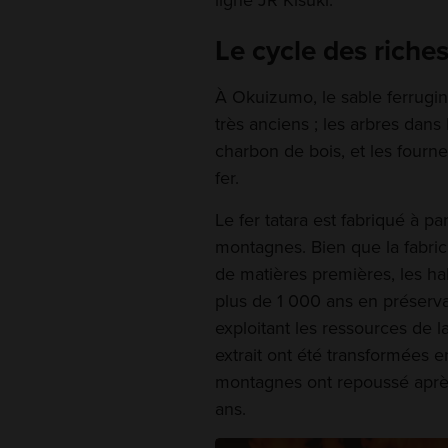
ligne JR Kisuki.
Le cycle des riches
À Okuizumo, le sable ferrugin
très anciens ; les arbres dan
charbon de bois, et les fourn
fer.
Le fer tatara est fabriqué à pa
montagnes. Bien que la fabrica
de matières premières, les ha
plus de 1 000 ans en préserva
exploitant les ressources de l
extrait ont été transformées en
montagnes ont repoussé après
ans.