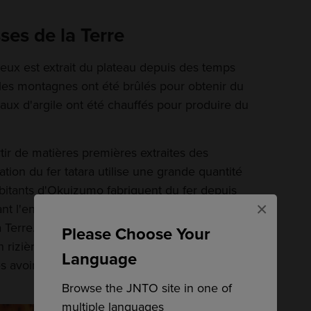
ses de la Terre
eux est extrait du plateau depuis des temps
s les montagnes ont été brûlés pour obtenir du
eaux d'argile ont été chauffés pour produire du
rtir de matières premières extraites des
tion du fer tatara utilise une grande quantité
bitants d'Okuizumo fabriquent du fer depuis
×
nt l'environnement naturel, plutôt qu'en
a Terre. Les terres où le sable ferrugineux a été
Please Choose Your
 rizières et les forêts situées dans les
Language
 avoir été laissées à l'abandon pendant 30
Browse the JNTO site in one of
multiple languages