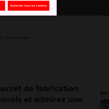
Autoriser tous les cookies
un, Shimane-ken
ecret de fabrication
Rec
ponais et admirez une