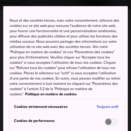
Nous et des sociétés tierces, avec votre consentement, utilisons des
cookies sur ce site web pour mesurer l'audience de notre site web,
Kozagawa, Higashimuro-gun, Wakayama-ken
pour fournir une fonctionnalité et une personnalisation améliorées,
pour diffuser des publicités ciblées et pour utiliser les fonctions des
Afficher sur Google Maps
médias sociaux. Nous pouvons partager des informations sur votre
utilisation de ce site web avec des sociétés tierces. Voir notre
Recevoir des infos trafic
"Politique en matière de cookies" et nos "Paramètres des cookies"
pour plus d'informations. Veuillez cliquer sur "Accepter tous les
cookies" si vous acceptez l'utilisation de tous nos cookies. Cliquez
sur "Refuser tous les cookies" pour refuser l'utilisation de tous nos
cookies. Placez le sélecteur sur "actif" si vous acceptez l'utilisation
MOTS-CLÉS
CARTE
d'une partie de nos cookies. En outre, vous pouvez modifier ou retirer
votre consentement à tout moment en cliquant sur "Paramètres des
cookies" à l'article 3.2 de la "Politique en matière de
Un espace de loisirs niché dans
cookies".
Politique en matière de cookies
la nature
Cookies strictement nécessaires
Toujours actif
Le barrage de Shichikawa est un grand réservoir d'eau sur
Cookies de performance
la rivière Kozagawa, qui serpente à travers les montagnes