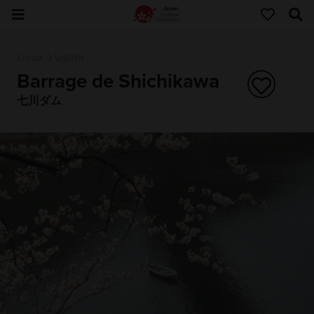
Lieux à visiter
Barrage de Shichikawa
七川ダム