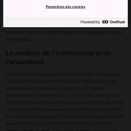
Paramètres des cookies
Le plus facile est de s'y rendre en train. Le NNTT est
directement relié à la sortie centrale de la gare de
Hatsudai, accessible depuis la nouvelle Keio Line, qui est
une extension de la Toei Shinjuku Line desservant la gare
de Shinjuku.
Le meilleur de l'architecture et de
l'acoustique
L'Opera Palace du nouveau théâtre national de Tokyo, où
l'on joue les opéras et ballets depuis 1997, propose une
expérience exemplaire en matière de en matière
d'acoustique et d'architecture. Les murs et plafonds des
zones assises sont recouverts d'épais panneaux de chêne
conçus pour offrir une acoustique idéale pour le chant en
live. La scène principale, l'arrière-scène ainsi que les ailes
gauche et droite permettent d'installer facilement de
grands décors et ainsi d'accueillir diverses productions