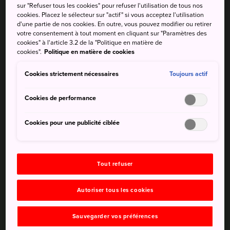
sur "Refuser tous les cookies" pour refuser l'utilisation de tous nos
plus beaux lieux du monde
cookies. Placez le sélecteur sur "actif" si vous acceptez l'utilisation
d'une partie de nos cookies. En outre, vous pouvez modifier ou retirer
Le nouveau théâtre national de Tokyo (le NNTT) est le seul
votre consentement à tout moment en cliquant sur "Paramètres des
cookies" à l'article 3.2 de la "Politique en matière de
théâtre du Japon entièrement dédié à l'opéra, au ballet, à
cookies".
Politique en matière de cookies
la danse et au théâtre. Comprenant l'Opera Palace, la
Playhouse et The Pit, les visiteurs peuvent apprécier les
Cookies strictement nécessaires
Toujours actif
arts du spectacle contemporains de niveau international
dans un environnement de qualité.
Cookies de performance
Anecdotes
Cookies pour une publicité ciblée
Le nouveau théâtre national de Tokyo présente environ
30 productions originales, 300 représentations et est
fréquenté par plus de 200 000 visiteurs par an
Tout refuser
Parmi ses compagnies résidentes figurent les chœurs
Autoriser tous les cookies
du théâtre national et le ballet national du Japon
Sauvegarder vos préférences
Comment s'y rendre