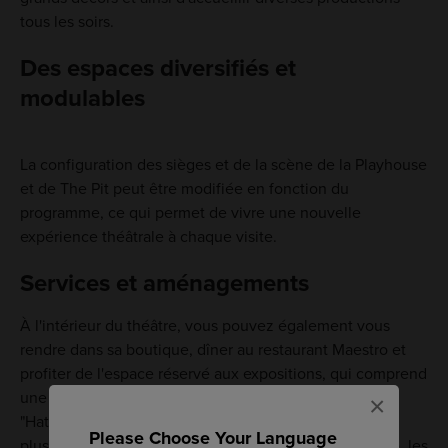
tous les soirs.
Des espaces diversifiés et
modulables
La configuration des sièges et de la scène de la Playhouse
et de The Pit peut être modifiée en fonction du
programme, ce qui permet de vivre une nouvelle
expérience théâtrale à chaque visite.
Services et aménagements
À l'intérieur du théâtre, vous pouvez également vous
rendre dans sa boutique, dîner au restaurant Maestro et
profiter de l'espace réservé aux expositions, qui comprend
une exposition de costumes de scène surnommée
×
"Hatsudai Art Loft" (grenier artistique de Hatsudai). De
Please Choose Your Language
plus, au centre d'information situé au cinquième étage, les