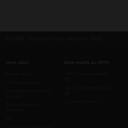
ACCUEIL
Nouveau théâtre national de Tokyo
Liens utiles
Sites relatifs au JNTO
Premier séjour
JNTO Corporate Website
Le climat au Japon
Japan Convention Bureau
Les visites et les activités
au Japon
Le Japon en Suisse
Téléchargement de
brochures
FAQ
Liens vers la bibliothèque