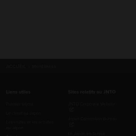
ACCUEIL
Mont Inasa
Liens utiles
Sites relatifs au JNTO
Premier séjour
JNTO Corporate Website
Le climat au Japon
Japan Convention Bureau
Les visites et les activités
au Japon
Le Japon en Suisse