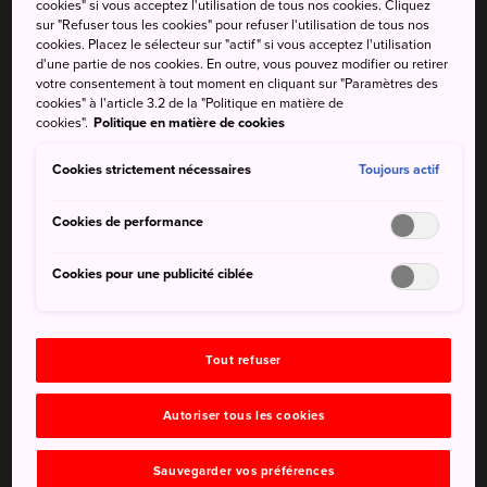
cookies" si vous acceptez l'utilisation de tous nos cookies. Cliquez
Comment s'y rendre
sur "Refuser tous les cookies" pour refuser l'utilisation de tous nos
cookies. Placez le sélecteur sur "actif" si vous acceptez l'utilisation
d'une partie de nos cookies. En outre, vous pouvez modifier ou retirer
Le mont Inasa est accessible en bus, en voiture ou en
votre consentement à tout moment en cliquant sur "Paramètres des
téléphérique.
cookies" à l'article 3.2 de la "Politique en matière de
cookies".
Politique en matière de cookies
Depuis la gare de Nagasaki, prenez le bus 3 ou 4 et
descendez à l'arrêt Ropeway-mae. Dirigez-vous ensuite
Cookies strictement nécessaires
Toujours actif
vers la station Fuchi-jinja du téléphérique de Nagasaki,
située à deux minutes de marche. Prenez le téléphérique
Cookies de performance
jusqu'au sommet.
Cookies pour une publicité ciblée
Un aller-simple en téléphérique vous coûtera 730 yens, et
un aller-retour 1250 yens. La vue qui s'offre à vous une
fois à bord vaut sans conteste le prix du ticket.
Tout refuser
Si vous avez une voiture, il peut être plus simple de
conduire. Pensez toutefois que les places de
Autoriser tous les cookies
stationnement sont limitées et qu'il peut être impossible
de se garer lors des journées de forte affluence.
Sauvegarder vos préférences