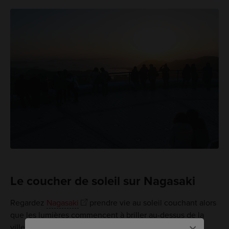
Le coucher de soleil sur Nagasaki
Regardez
Nagasaki
prendre vie au soleil couchant alors
que les lumières commencent à briller au-dessus de la
ville.