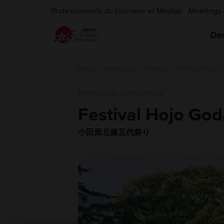
Professionnels du tourisme et Médias
Meetings 
Des
Kanto
Kanagawa
Hakone
Festival Hojo 
Festivals et événements
Festival Hojo Go
小田原北條五代祭り