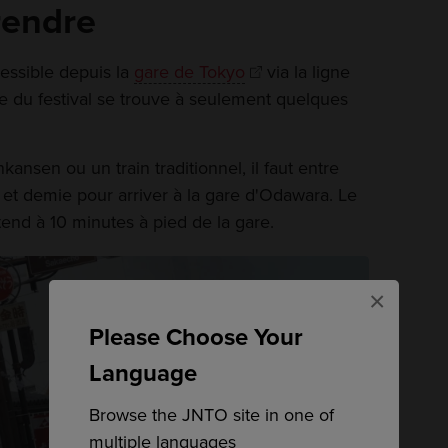
rendre
essible depuis la
gare de Tokyo
via la ligne
ite du festival se trouve à seulement quelques
ansen ou un train traditionnel, il faut entre
et demie pour arriver à la gare d'Odawara. Le
end à 10 minutes à pied de la gare.
×
Please Choose Your
Language
Browse the JNTO site in one of
multiple languages