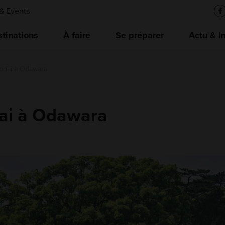
& Events
tinations
À faire
Se préparer
Actu & I
Godai à Odawara
dai à Odawara