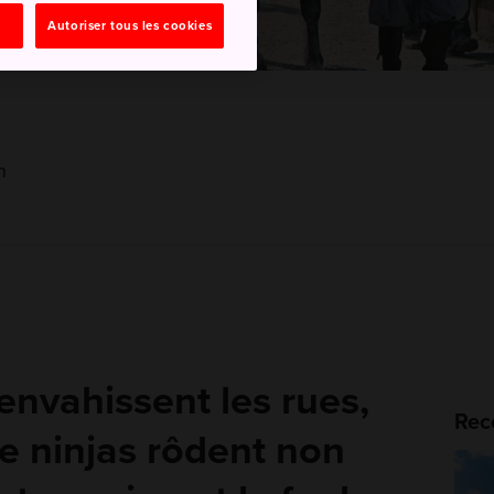
Autoriser tous les cookies
n
envahissent les rues,
Rec
e ninjas rôdent non