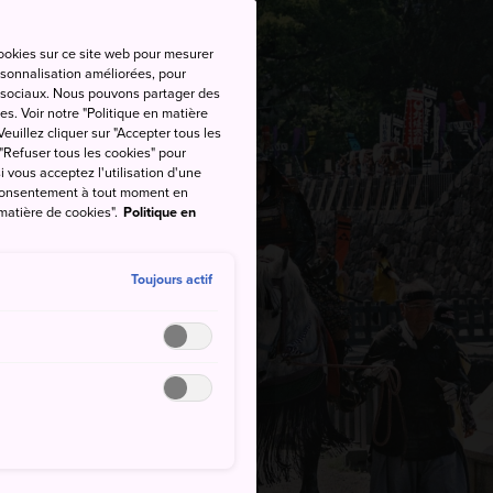
cookies sur ce site web pour mesurer
ersonnalisation améliorées, pour
as sociaux. Nous pouvons partager des
es. Voir notre "Politique en matière
euillez cliquer sur "Accepter tous les
 "Refuser tous les cookies" pour
si vous acceptez l'utilisation d'une
e consentement à tout moment en
 matière de cookies".
Politique en
Toujours actif