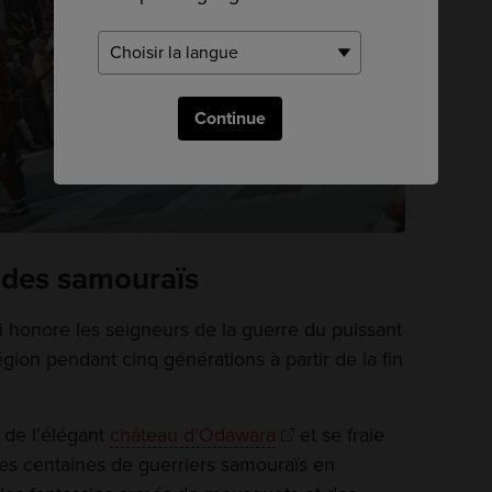
Continue
 des samouraïs
 honore les seigneurs de la guerre du puissant
égion pendant cinq générations à partir de la fin
 de l'élégant
château d'Odawara
et se fraie
 Des centaines de guerriers samouraïs en