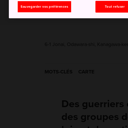
Sauvegarder vos préférences
Tout refuser
6-1 Jonai, Odawara-shi, Kanagawa-ke
MOTS-CLÉS
CARTE
Des guerriers 
des groupes d