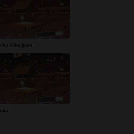
oku Kokugikan
oku