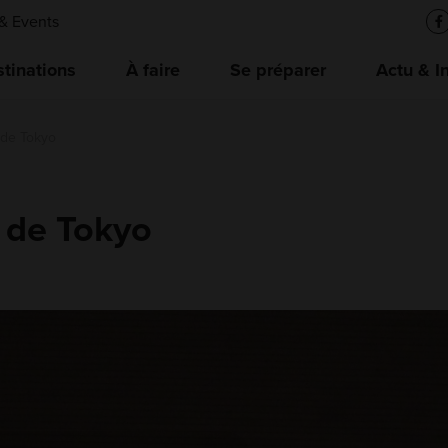
& Events
tinations
À faire
Se préparer
Actu & I
 de Tokyo
 de Tokyo