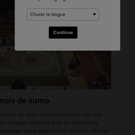
Continue
rnois de sumo
 tournois de sumo commencent très tôt, vers
 des combats démarre avec les lutteurs les
suit jusqu'aux grands matchs entre les athlètes