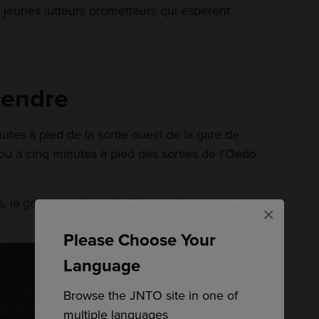
e jeunes lutteurs prometteurs qui espèrent
rendre
utes à pied de la sortie ouest de la gare de
u à cinq minutes à pied des sorties de l'Oedo
, la gare peut être très fréquentée, il est donc
×
Please Choose Your
Language
Browse the JNTO site in one of
multiple languages