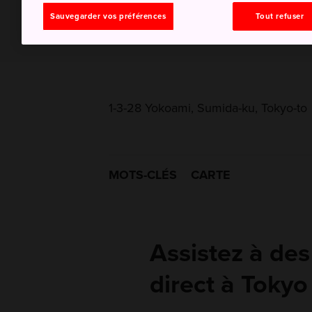
Sauvegarder vos préférences
Tout refuser
1-3-28 Yokoami, Sumida-ku, Tokyo-to
MOTS-CLÉS
CARTE
Assistez à de
direct à Tokyo