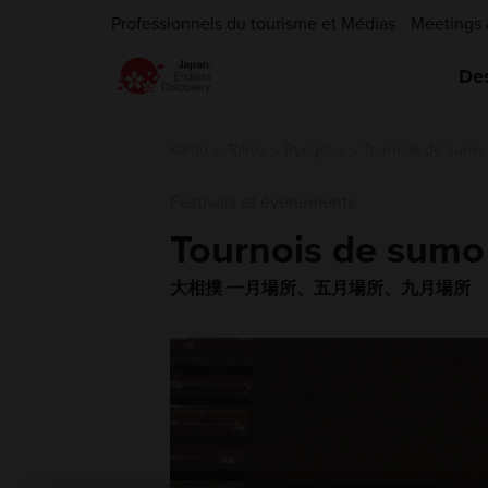
Professionnels du tourisme et Médias
Meetings 
Des
Kanto
Tokyo
Ryogoku
Tournois de sumo
Festivals et événements
Tournois de sumo
大相撲 一月場所、五月場所、九月場所