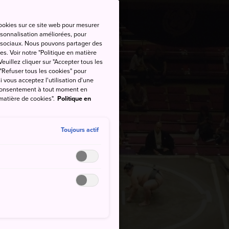
cookies sur ce site web pour mesurer
ersonnalisation améliorées, pour
as sociaux. Nous pouvons partager des
es. Voir notre "Politique en matière
euillez cliquer sur "Accepter tous les
 "Refuser tous les cookies" pour
si vous acceptez l'utilisation d'une
e consentement à tout moment en
 matière de cookies".
Politique en
Toujours actif