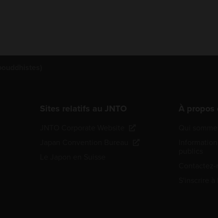
bouddhistes)
Sites relatifs au JNTO
À propos
JNTO Corporate Website
Qui sommes
Japan Convention Bureau
Information
publics
Le Japon en Suisse
Contactez-
S'inscrire à