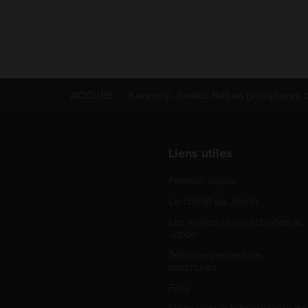
ACCUEIL
Kannonji Juroku Rakan (sculptures 
Liens utiles
Premier séjour
Le climat au Japon
Les visites et les activités au
Japon
Téléchargement de
brochures
FAQ