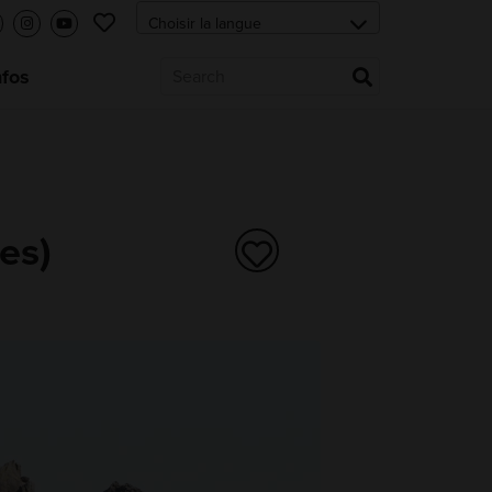
nfos
es)