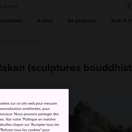
& Events
tinations
À faire
Se préparer
Actu & I
(sculptures bouddhistes)
akan (sculptures bouddhist
cookies sur ce site web pour mesurer
ersonnalisation améliorées, pour
as sociaux. Nous pouvons partager des
es. Voir notre "Politique en matière
euillez cliquer sur "Accepter tous les
 "Refuser tous les cookies" pour