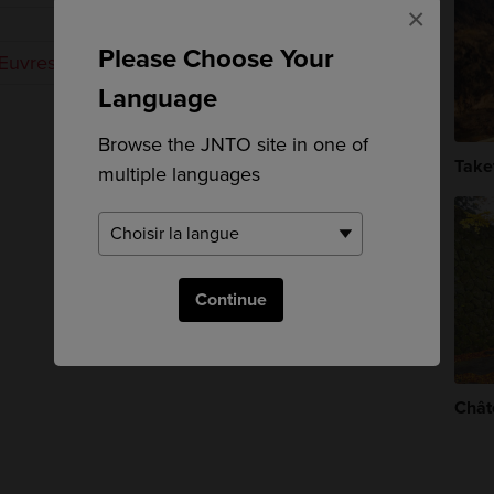
×
Please Choose Your
uvres d'art bouddhique
Language
Browse the JNTO site in one of
Take
multiple languages
Continue
Chât