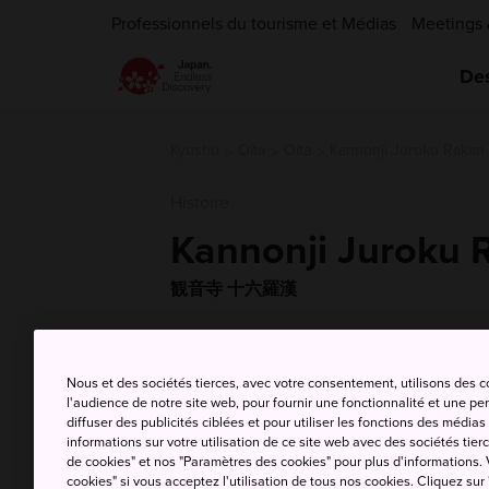
Professionnels du tourisme et Médias
Meetings 
Des
Kyushu
Oita
Oita
Kannonji Juroku Rakan 
Histoire
Kannonji Juroku R
観音寺 十六羅漢
Nous et des sociétés tierces, avec votre consentement, utilisons des 
l'audience de notre site web, pour fournir une fonctionnalité et une p
diffuser des publicités ciblées et pour utiliser les fonctions des médi
informations sur votre utilisation de ce site web avec des sociétés tierc
de cookies" et nos "Paramètres des cookies" pour plus d'informations. V
cookies" si vous acceptez l'utilisation de tous nos cookies. Cliquez sur