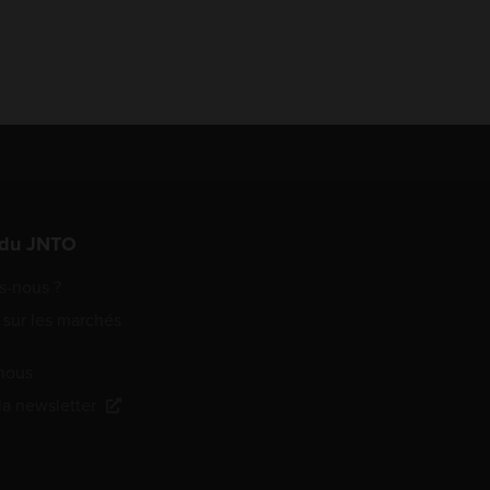
 du JNTO
-nous ?
 sur les marchés
nous
 la newsletter