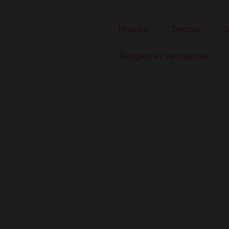
Histoire
Temple
Œ
Temples et sanctuaires