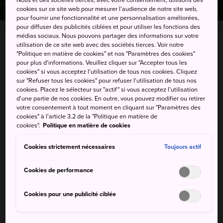
cookies sur ce site web pour mesurer l'audience de notre site web,
pour fournir une fonctionnalité et une personnalisation améliorées,
pour diffuser des publicités ciblées et pour utiliser les fonctions des
médias sociaux. Nous pouvons partager des informations sur votre
utilisation de ce site web avec des sociétés tierces. Voir notre
Sounkyo, Kamikawa-cho, Kamikawa-gun, Hokkaido
"Politique en matière de cookies" et nos "Paramètres des cookies"
pour plus d'informations. Veuillez cliquer sur "Accepter tous les
cookies" si vous acceptez l'utilisation de tous nos cookies. Cliquez
Afficher sur Google Maps
sur "Refuser tous les cookies" pour refuser l'utilisation de tous nos
cookies. Placez le sélecteur sur "actif" si vous acceptez l'utilisation
Recevoir des infos trafic
d'une partie de nos cookies. En outre, vous pouvez modifier ou retirer
votre consentement à tout moment en cliquant sur "Paramètres des
cookies" à l'article 3.2 de la "Politique en matière de
cookies".
Politique en matière de cookies
MOTS-CLÉS
CARTE
Cookies strictement nécessaires
Toujours actif
Cookies de performance
Mots-clés
Cookies pour une publicité ciblée
Nature
Cascade