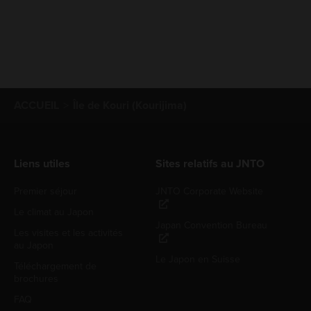
ACCUEIL
Île de Kouri (Kourijima)
Liens utiles
Sites relatifs au JNTO
Premier séjour
JNTO Corporate Website
Le climat au Japon
Japan Convention Bureau
Les visites et les activités
au Japon
Le Japon en Suisse
Téléchargement de
brochures
FAQ