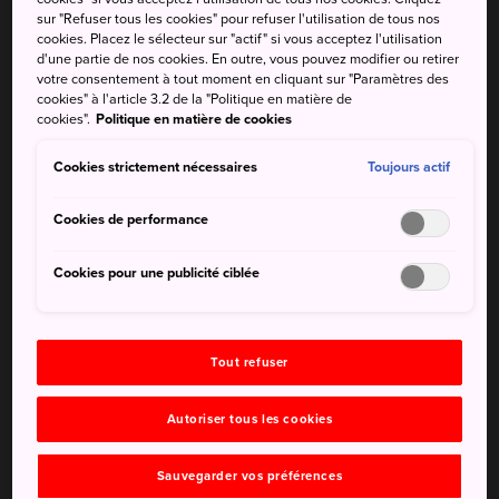
sur "Refuser tous les cookies" pour refuser l'utilisation de tous nos
cookies. Placez le sélecteur sur "actif" si vous acceptez l'utilisation
d'une partie de nos cookies. En outre, vous pouvez modifier ou retirer
votre consentement à tout moment en cliquant sur "Paramètres des
À ne pas manquer
cookies" à l'article 3.2 de la "Politique en matière de
cookies".
Politique en matière de cookies
Tinu Beach, avec ses fameux rochers en forme
Cookies strictement nécessaires
Toujours actif
de cœur
Cookies de performance
Le pont de Kouri, qui s'étend sur environ deux
kilomètres
Cookies pour une publicité ciblée
La grotte d'Adam et Ève d'Okinawa à Chigunu
Beach
Tout refuser
Comment s'y rendre
Autoriser tous les cookies
Il existe des lignes touristiques du Yanbaru Express Bus
Sauvegarder vos préférences
pour se rendre sur l'île de Kouri. Depuis l'aéroport de