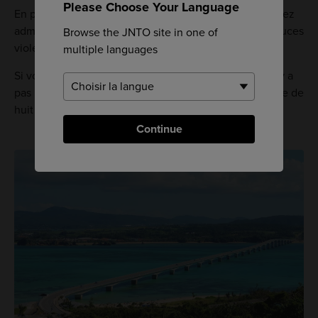
Please Choose Your Language
En plus des hôtels et des sites touristiques, vous pourrez
admirer les champs de canne à sucre et de patates douces
Browse the JNTO site in one of
violettes, ainsi que profiter de plages ensoleillées.
multiple languages
Si vous avez envie d'un tour tranquille en voiture, il n'y a
pas mieux que l'île de Kouri. Sa circonférence n'est que de
huit kilomètres.
Continue