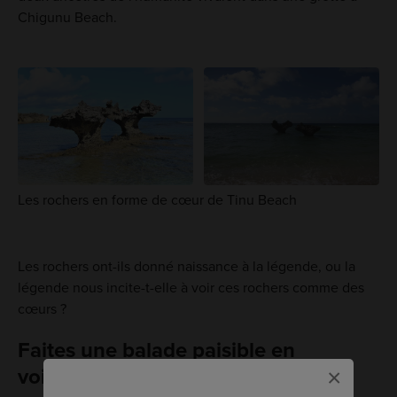
Chigunu Beach.
Les rochers en forme de cœur de Tinu Beach
Les rochers ont-ils donné naissance à la légende, ou la
légende nous incite-t-elle à voir ces rochers comme des
cœurs ?
Faites une balade paisible en
×
voiture autour de l'île