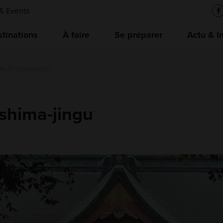
& Events
tinations
À faire
Se préparer
Actu & I
e Kirishima-jingu
ishima-jingu