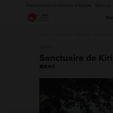
Professionnels du tourisme et Médias
Meetings 
Des
Kyushu
Kagoshima
Kirishima
Sanctuaire d
Histoire
Sanctuaire de Kir
霧島神宮