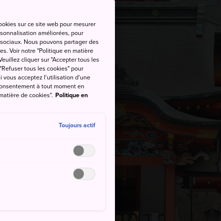
cookies sur ce site web pour mesurer
ersonnalisation améliorées, pour
as sociaux. Nous pouvons partager des
es. Voir notre "Politique en matière
euillez cliquer sur "Accepter tous les
 "Refuser tous les cookies" pour
si vous acceptez l'utilisation d'une
e consentement à tout moment en
 matière de cookies".
Politique en
Toujours actif