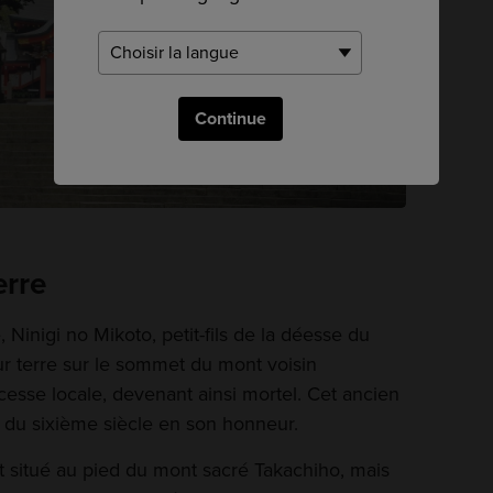
Continue
erre
 Ninigi no Mikoto, petit-fils de la déesse du
ur terre sur le sommet du mont voisin
esse locale, devenant ainsi mortel. Cet ancien
r du sixième siècle en son honneur.
nt situé au pied du mont sacré Takachiho, mais