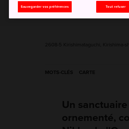
Sauvegarder vos préférences
Tout refuser
2608-5 Kirishimataguchi, Kirishima-s
MOTS-CLÉS
CARTE
Un sanctuair
ornementé, co