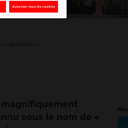
Autoriser tous les cookies
hi, Kagoshima-ken
e magnifiquement
Rec
nnu sous le nom de «