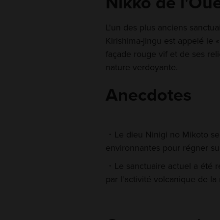
Nikko de l'Oue
L'un des plus anciens sanctua
Kirishima-jingu est appelé le 
façade rouge vif et de ses reli
nature verdoyante.
Anecdotes
Le dieu Ninigi no Mikoto se
environnantes pour régner sur
Le sanctuaire actuel a été re
par l'activité volcanique de la