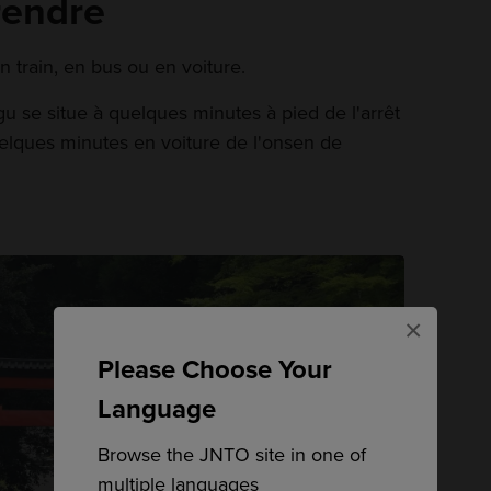
rendre
n train, en bus ou en voiture.
gu se situe à quelques minutes à pied de l'arrêt
uelques minutes en voiture de l'onsen de
×
Please Choose Your
Language
Browse the JNTO site in one of
multiple languages