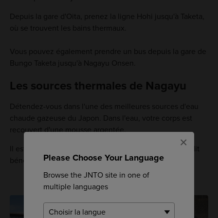
Depuis la gare d'Oita, prenez la ligne Hohi jusqu'à Taketa,
où se trouvent les bains thermaux.
Vous pouvez également prendre un bus depuis la gare de
Bungo Taketa jusqu'à Nagayu Onsen.
Les sources thermales de Nagayu
Détendez-vous dans l'une des meilleures sources d'eau
chaude gazeuse du Japon. Dans l'eau, votre corps est
recouvert d'une mousse argentée.
×
Il est bienvenu de boire cette eau de source que l'on dit
Please Choose Your Language
bénéfique pour l'estomac et les intestins.
Browse the JNTO site in one of
multiple languages