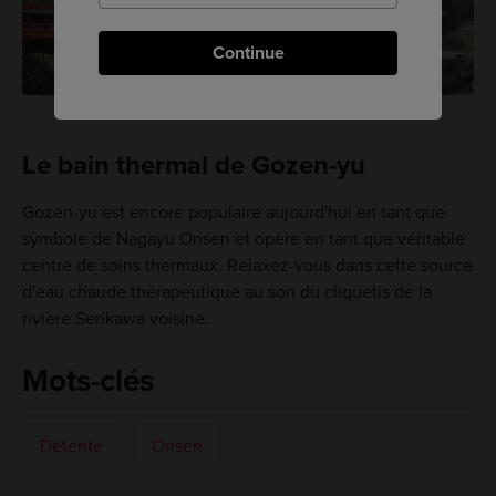
Continue
Le bain thermal de Gozen-yu
Gozen-yu est encore populaire aujourd'hui en tant que
symbole de Nagayu Onsen et opère en tant que véritable
centre de soins thermaux. Relaxez-vous dans cette source
d'eau chaude thérapeutique au son du cliquetis de la
rivière Serikawa voisine.
Mots-clés
Détente
Onsen