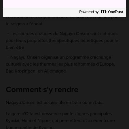
Le bain thermal Gozen-yu a été créé à Nagayu Onsen
au XVIIe siècle sous la direction du clan Oka, qui a
construit un hébergement doté de sources chaudes pour
le seigneur féodal
Les sources chaudes de Nagayu Onsen sont connues
pour leurs propriétés thérapeutiques bénéfiques pour le
bien-être
Nagayu Onsen organise un programme d'échange
culturel avec les thermes les plus renommés d'Europe,
Bad Krozingen, en Allemagne
Comment s'y rendre
Nagayu Onsen est accessible en train ou en bus.
La gare d'Oita est desservie par les lignes principales
Kyudai, Hohi et Nippo, qui permettent d'accéder à une
bonne partie de Kyushu.