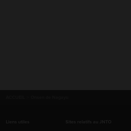
ACCUEIL
Onsen de Nagayu
Liens utiles
Sites relatifs au JNTO