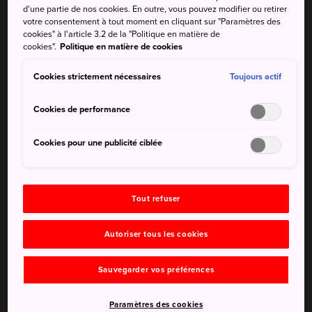
d'une partie de nos cookies. En outre, vous pouvez modifier ou retirer
votre consentement à tout moment en cliquant sur "Paramètres des
cookies" à l'article 3.2 de la "Politique en matière de
cookies".
Politique en matière de cookies
Cookies strictement nécessaires
Toujours actif
Cookies de performance
Cookies pour une publicité ciblée
Tout refuser
Située dans la ville de Taketa, la station thermale de
Autoriser tous les cookies
Nagayu Onsen abrite des bains réputés pour leurs
bienfaits sur la santé.
Sauvegarder vos préférences
Anecdotes
Paramètres des cookies