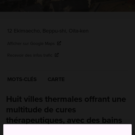
12 Ekimaecho, Beppu-shi, Oita-ken
Afficher sur Google Maps
Recevoir des infos trafic
MOTS-CLÉS
CARTE
Huit villes thermales offrant une
multitude de cures
thérapeutiques, avec des bains
dans des eaux laiteuses, du