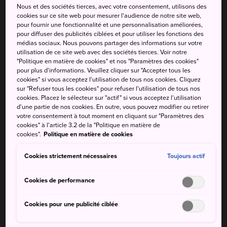
sable ou de la boue
Nous et des sociétés tierces, avec votre consentement, utilisons des
cookies sur ce site web pour mesurer l'audience de notre site web,
pour fournir une fonctionnalité et une personnalisation améliorées,
Localement nommé Beppu Hatton, Beppu Onsen
pour diffuser des publicités ciblées et pour utiliser les fonctions des
médias sociaux. Nous pouvons partager des informations sur votre
regroupe huit villes thermales dont chacune présente des
utilisation de ce site web avec des sociétés tierces. Voir notre
propriétés différentes. Chaque onsen propose une
"Politique en matière de cookies" et nos "Paramètres des cookies"
multitude de sources d'eau chaude modernes et bien
pour plus d'informations. Veuillez cliquer sur "Accepter tous les
cookies" si vous acceptez l'utilisation de tous nos cookies. Cliquez
équipées dans lesquelles vous plonger, ainsi que des
sur "Refuser tous les cookies" pour refuser l'utilisation de tous nos
ryokan dans lesquels vous pouvez passer la nuit et profiter
cookies. Placez le sélecteur sur "actif" si vous acceptez l'utilisation
d'installations thermales.
d'une partie de nos cookies. En outre, vous pouvez modifier ou retirer
votre consentement à tout moment en cliquant sur "Paramètres des
cookies" à l'article 3.2 de la "Politique en matière de
cookies".
Politique en matière de cookies
À ne pas manquer
Cookies strictement nécessaires
Toujours actif
La liste pratique des bains publics disponible au
Cookies de performance
centre d'informations touristiques de la gare de
Beppu
Cookies pour une publicité ciblée
S'immerger dans du sable naturellement chaud