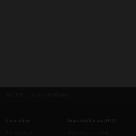
ACCUEIL
Onsen de Beppu
Liens utiles
Sites relatifs au JNTO
Premier séjour
JNTO Corporate Website