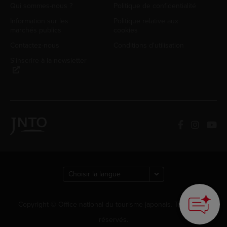
Qui sommes-nous ?
Politique de confidentialité
Information sur les
Politique relative aux
marchés publics
cookies
Contactez-nous
Conditions d'utilisation
S'inscrire à la newsletter
Copyright © Office national du tourisme japonais. Tous droits
réservés.