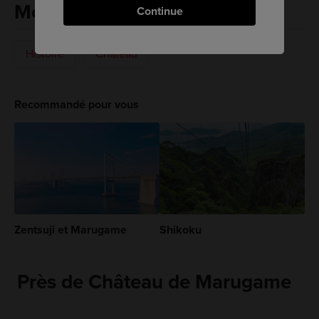
Mots-clés
Continue
Histoire
Château
Recommandé pour vous
Zentsuji et Marugame
Shikoku
Près de Château de Marugame