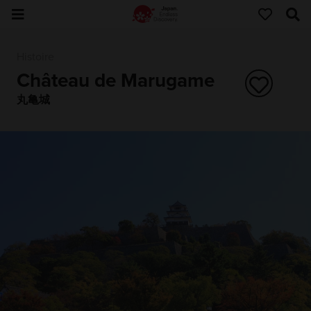
Histoire
Château de Marugame
丸亀城