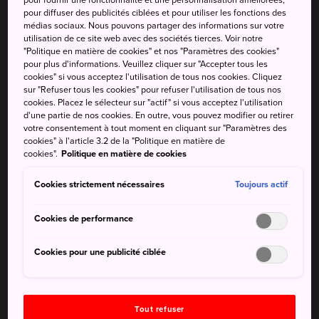
pour fournir une fonctionnalité et une personnalisation améliorées,
pour diffuser des publicités ciblées et pour utiliser les fonctions des
mais comme beaucoup de châteaux au Japon, il a été
médias sociaux. Nous pouvons partager des informations sur votre
endommagé dans un incendie. La structure actuelle a subi
utilisation de ce site web avec des sociétés tierces. Voir notre
de grands travaux de restauration en 1950. Le château de
"Politique en matière de cookies" et nos "Paramètres des cookies"
pour plus d'informations. Veuillez cliquer sur "Accepter tous les
Marugame est l'un des douze châteaux du Japon qui
cookies" si vous acceptez l'utilisation de tous nos cookies. Cliquez
conserve encore une partie de sa structure traditionnelle
sur "Refuser tous les cookies" pour refuser l'utilisation de tous nos
en bois.
cookies. Placez le sélecteur sur "actif" si vous acceptez l'utilisation
d'une partie de nos cookies. En outre, vous pouvez modifier ou retirer
votre consentement à tout moment en cliquant sur "Paramètres des
cookies" à l'article 3.2 de la "Politique en matière de
cookies".
Politique en matière de cookies
Cookies strictement nécessaires
Toujours actif
Cookies de performance
Cookies pour une publicité ciblée
Tout refuser