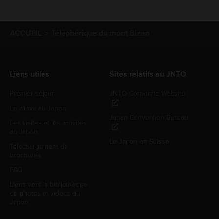
ACCUEIL
Téléphérique du mont Bizan
Liens utiles
Sites relatifs au JNTO
Premier séjour
JNTO Corporate Website
Le climat au Japon
Japan Convention Bureau
Les visites et les activités
au Japon
Le Japon en Suisse
Téléchargement de
brochures
FAQ
Liens vers la bibliothèque
de photos et vidéos du
Japon