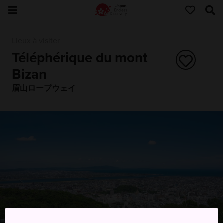
Lieux à visiter
Téléphérique du mont
Bizan
眉山ロープウェイ