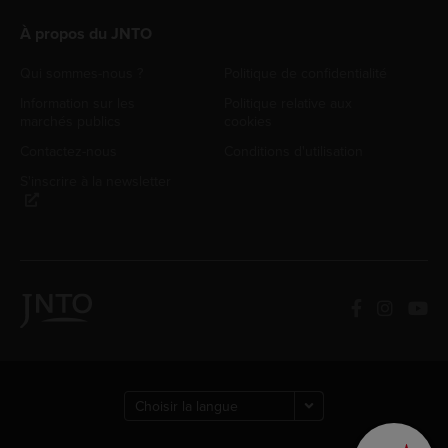
À propos du JNTO
Qui sommes-nous ?
Politique de confidentialité
Information sur les
Politique relative aux
marchés publics
cookies
Contactez-nous
Conditions d'utilisation
S'inscrire à la newsletter