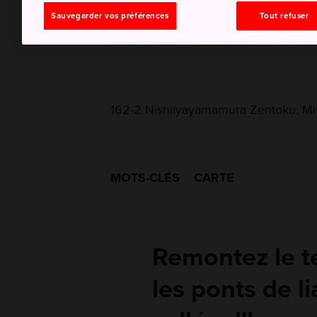
Sauvegarder vos préférences
Tout refuser
162-2 Nishiiyayamamura Zentoku, Mi
MOTS-CLÉS
CARTE
Remontez le t
les ponts de l