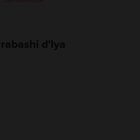
Lieu pittoresque
rabashi d'Iya