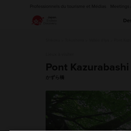
Professionnels du tourisme et Médias
Meetings 
Des
Shikoku
Tokushima
Vallée d'Iya
Pont Kazu
Lieux à visiter
Pont Kazurabashi 
かずら橋