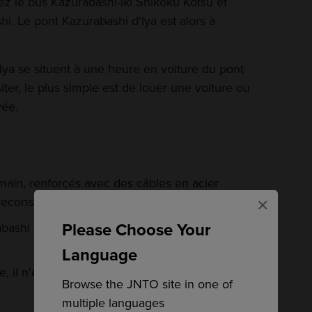
z le bus Kazurabashi-iki Shikoku Kotsu et
i. Le pont Kazurabashi d'Iya est alors à
ya se situent à une heure en voiture du pont
iter, le plus simple est de louer une voiture ou
vée.
 main, renforcés avec des câbles en acier
×
reconstruits tous les trois ans
Please Choose Your
abashi d'Oku-Iya représentent un mari et une
Language
e, il n'en reste aujourd'hui que trois
Browse the JNTO site in one of
multiple languages