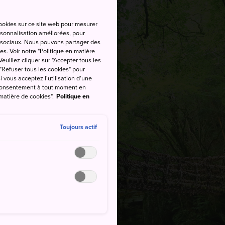
cookies sur ce site web pour mesurer
ersonnalisation améliorées, pour
as sociaux. Nous pouvons partager des
es. Voir notre "Politique en matière
euillez cliquer sur "Accepter tous les
 "Refuser tous les cookies" pour
si vous acceptez l'utilisation d'une
e consentement à tout moment en
 matière de cookies".
Politique en
Toujours actif