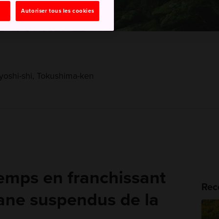
Autoriser tous les cookies
yoshi-shi, Tokushima-ken
emps en franchissant
Rec
iane suspendus de la