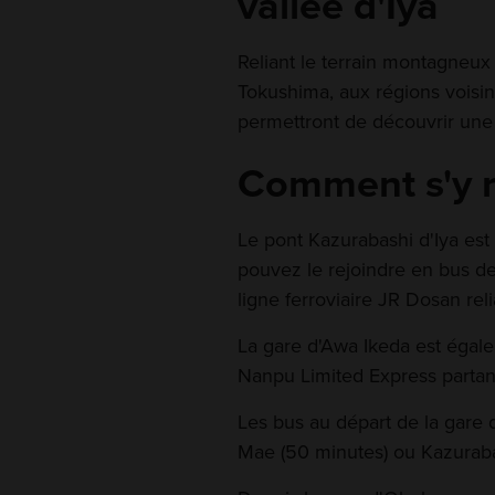
vallée d'Iya
Reliant le terrain montagneux
Tokushima, aux régions voisin
permettront de découvrir une
Comment s'y 
Le pont Kazurabashi d'Iya est 
pouvez le rejoindre en bus de
ligne ferroviaire JR Dosan re
La gare d'Awa Ikeda est égale
Nanpu Limited Express partan
Les bus au départ de la gare 
Mae (50 minutes) ou Kazurabas