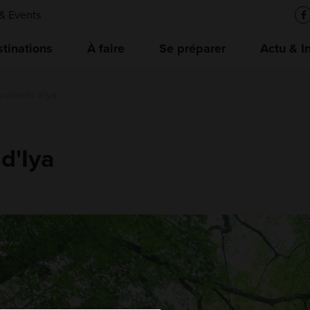
& Events
tinations
À faire
Se préparer
Actu & I
rabashi d'Iya
d'Iya