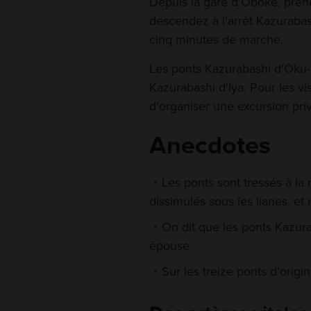
Depuis la gare d'Oboke, prene
descendez à l'arrêt Kazurabash
cinq minutes de marche.
Les ponts Kazurabashi d'Oku-I
Kazurabashi d'Iya. Pour les vis
d'organiser une excursion pri
Anecdotes
Les ponts sont tressés à la
dissimulés sous les lianes, et 
On dit que les ponts Kazur
épouse
Sur les treize ponts d'origin