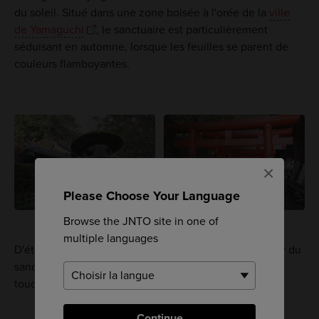
du soleil. Situé dans une zone boisée à l'orée de la
ville
de Yamaguchi
, le sanctuaire est particulièrement
séduisant en automne, lorsque les feuilles se parent de
couleurs flamboyantes.
×
Please Choose Your Language
Browse the JNTO site in one of
multiple languages
D'étonnantes lanternes en bois sont éparpillées autour du
sanctuaire, et les portails torii rouges apportent une
touche de couleur à ce paysage paisible.
Continue