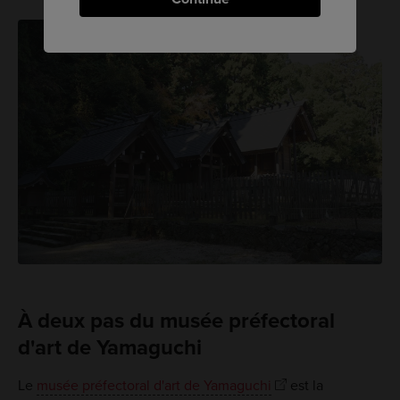
À deux pas du musée préfectoral
d'art de Yamaguchi
Le
musée préfectoral d'art de Yamaguchi
est la