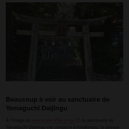
Beaucoup à voir au sanctuaire de
Yamaguchi Daijingu
À l'image du
sanctuaire d'Ise-jingu
, le sanctuaire de
Yamaguchi Daijingu est consacré à Amaterasu, la déesse