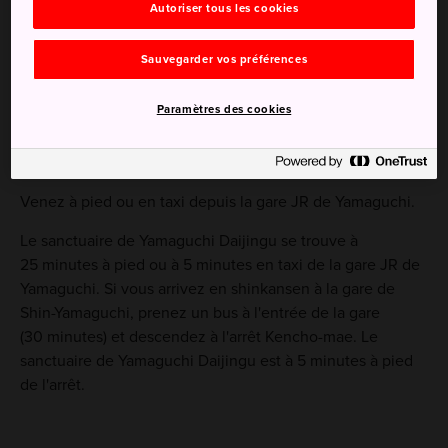
central
Autoriser tous les cookies
Le musée préfectoral d'art de Yamaguchi, situé à
deux pas
Sauvegarder vos préférences
Paramètres des cookies
Comment s'y rendre
Venez à pied ou en taxi depuis la gare JR de Yamaguchi.
Le sanctuaire de Yamaguchi Daijingu se trouve à
25 minutes à pied ou à 5 minutes en taxi de la gare JR de
Yamaguchi. Si vous arrivez en shinkansen à la gare de
Shin-Yamaguchi, prenez un bus à l'entrée de la gare
(30 minutes) et descendez à l'arrêt Kencho-mae. Le
sanctuaire de Yamaguchi Daijingu est à 5 minutes à pied
de l'arrêt.