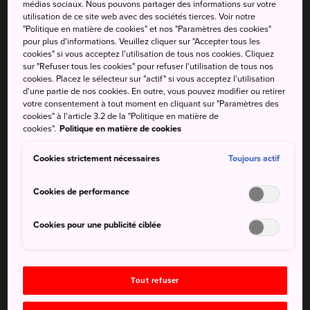
médias sociaux. Nous pouvons partager des informations sur votre
d'un égard au
sanctuaire d'Ise-jingu
dans la
préfecture
utilisation de ce site web avec des sociétés tierces. Voir notre
de Mie
. Connu sous le nom de « Sanctuaire Ise-jingu du
"Politique en matière de cookies" et nos "Paramètres des cookies"
pour plus d'informations. Veuillez cliquer sur "Accepter tous les
Japon de l'ouest », le sanctuaire de Yamaguchi Daijingu a
cookies" si vous acceptez l'utilisation de tous nos cookies. Cliquez
été construit en 1520 en s'inspirant de son célèbre
sur "Refuser tous les cookies" pour refuser l'utilisation de tous nos
homologue.
cookies. Placez le sélecteur sur "actif" si vous acceptez l'utilisation
d'une partie de nos cookies. En outre, vous pouvez modifier ou retirer
votre consentement à tout moment en cliquant sur "Paramètres des
Franchissez le portail torii avant de grimper les marches
cookies" à l'article 3.2 de la "Politique en matière de
en pente douce menant aux sanctuaires. Les sanctuaires
cookies".
Politique en matière de cookies
intérieurs Shinmei-zukuri, aux toits pentus, sont protégés
par une clôture, mais il vous reste de nombreux autres
Cookies strictement nécessaires
Toujours actif
bâtiments à découvrir aux alentours du sanctuaire.
Cookies de performance
Cookies pour une publicité ciblée
À ne pas manquer
Les statuettes de chevaux en bois
Tout refuser
La grande lanterne de pierre à côté de l'étang