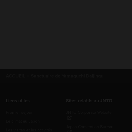
ACCUEIL
Sanctuaire de Yamaguchi Daijingu
Liens utiles
Sites relatifs au JNTO
Premier séjour
JNTO Corporate Website
Le climat au Japon
Japan Convention Bureau
Les visites et les activités