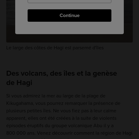
Continue
Le large des côtes de Hagi est parsemé d'îles
Des volcans, des îles et la genèse
de Hagi
Si vous admirez la mer au large de la plage de
Kikugahama, vous pourrez remarquer la présence de
plusieurs petites îles. Ne vous fiez pas à leur calme
apparent, elles ont été créées à la suite de violents
épisodes éruptifs du groupe volcanique Abu il y a
800 000 ans. Venez découvrir comment la région de Hagi