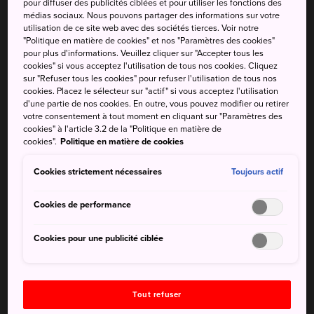
pour diffuser des publicités ciblées et pour utiliser les fonctions des
distance à vélo du centre-ville de Hagi. Laissez-vous
médias sociaux. Nous pouvons partager des informations sur votre
utilisation de ce site web avec des sociétés tierces. Voir notre
conquérir par les eaux calmes et le sable fin de cette
"Politique en matière de cookies" et nos "Paramètres des cookies"
plage bordée de pins noueux. Ce lieu joue un rôle
pour plus d'informations. Veuillez cliquer sur "Accepter tous les
important dans la vie des habitants de
Hagi
, qui aiment
cookies" si vous acceptez l'utilisation de tous nos cookies. Cliquez
sur "Refuser tous les cookies" pour refuser l'utilisation de tous nos
tout particulièrement s'y promener au lever ou au coucher
cookies. Placez le sélecteur sur "actif" si vous acceptez l'utilisation
du soleil.
d'une partie de nos cookies. En outre, vous pouvez modifier ou retirer
votre consentement à tout moment en cliquant sur "Paramètres des
cookies" à l'article 3.2 de la "Politique en matière de
cookies".
Politique en matière de cookies
À ne pas manquer
Cookies strictement nécessaires
Toujours actif
Profiter de votre escapade à la plage pour visiter
Cookies de performance
le château de Hagi
Cookies pour une publicité ciblée
Venir s'y baigner de mi-juillet à mi-août
Tout refuser
Comment s'y rendre