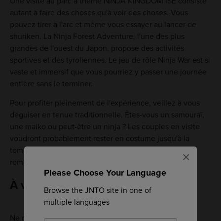
Une visite au parc à thème NINJA KINGDOM ISE consiste
autant à faire des choses qu'à voir des choses. Vous
pouvez tirer à l'arc et même vous essayer au lancer de
shuriken. La Ninja Forest Adventure, l'une des plus
grandes de l'ouest du Japon, propose des activités
sportives et des tyroliennes. Le jeu de rôle Ninja War est si
vaste et immersif que vous pourriez y passer une journée
entière sans le terminer.
Pour profiter pleinement de l'expérience, veillez à vous
déguiser en tenue traditionnelle. Êtes-vous un samouraï,
une maiko ou peut-être un ninja ? Les couples en visite
voudront probablement rester en costume jusqu'à la
tombée de la nuit pour profiter de l'atmosphère
×
romantique dans les rues.
Please Choose Your Language
À visiter
Browse the JNTO site in one of
multiple languages
Ne manquez pas le musée du sabre, où de véritables