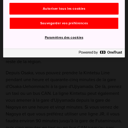
d'un ancien château japonais
Autoriser tous les cookies
Sauvegarder vos préférences
Comment s'y rendre
Paramètres des cookies
Le parc est accessible en train, puis en bus, ou en taxi.
Les lignes ferroviaires Kintetsu et JR relient le parc au
reste de la région.
Depuis Osaka, vous pouvez prendre la Kintetsu Line
pendant une heure et quarante-cinq minutes de la gare
d'Osaka-Uehommachi à la gare d'Ujiyamada. De là, prenez
un taxi ou un bus CAN. La ligne Kintetsu peut également
vous amener à la gare d'Ujiyamada depuis la gare de
Nagoya en une heure et vingt minutes. Si vous venez de
Nagoya et que vous préférez utiliser une ligne JR, il vous
faudra environ 90 minutes jusqu'à la gare de Futaminoura,
puis cinq minutes en taxi ou en bus CAN jusqu'au parc.