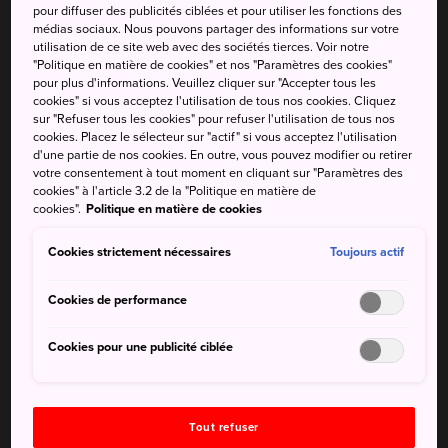
et des flèches, vous pouvez profiter de la Ninja Forest
pour diffuser des publicités ciblées et pour utiliser les fonctions des
médias sociaux. Nous pouvons partager des informations sur votre
Adventure et sa tyrolienne à travers la forêt, ainsi que de
utilisation de ce site web avec des sociétés tierces. Voir notre
Ninja Wars, un véritable RPG (jeu de rôle) où vous pouvez
"Politique en matière de cookies" et nos "Paramètres des cookies"
jouer le rôle du héros et sauver votre "sœur" kidnappée. Il
pour plus d'informations. Veuillez cliquer sur "Accepter tous les
cookies" si vous acceptez l'utilisation de tous nos cookies. Cliquez
s'agit d'un parc à thème que tout le monde peut apprécier,
sur "Refuser tous les cookies" pour refuser l'utilisation de tous nos
aussi bien les enfants que les adultes. Après une journée
cookies. Placez le sélecteur sur "actif" si vous acceptez l'utilisation
bien remplie, vous pourrez vous détendre dans les bains
d'une partie de nos cookies. En outre, vous pouvez modifier ou retirer
votre consentement à tout moment en cliquant sur "Paramètres des
du château d'Azuchi.
cookies" à l'article 3.2 de la "Politique en matière de
cookies".
Politique en matière de cookies
Cookies strictement nécessaires
Toujours actif
À ne pas manquer
Cookies de performance
Essayer un costume de ninja pour vivre une
expérience authentique
Cookies pour une publicité ciblée
Voir le spectacle des ninjas, une pièce de
théâtre avec de l'action, des rires et des larmes
Tout refuser
Prendre des photos près d'une reproduction