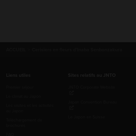
ACCUEIL
Cerisiers en fleurs d'Inaba Senbonzakura
Liens utiles
Sites relatifs au JNTO
Premier séjour
JNTO Corporate Website
Le climat au Japon
Japan Convention Bureau
Les visites et les activités
au Japon
Le Japon en Suisse
Téléchargement de
brochures
FAQ