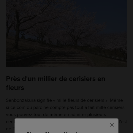
Près d'un millier de cerisiers en
fleurs
Senbonzakura signifie « mille fleurs de cerisiers ». Même
si ce coin du parc ne compte pas tout à fait mille cerisiers,
vous pouvez tout de même en admirer plusieurs
centaines. « Inaba » fait référence à un ancien nom de l'est
×
de Tottori. La période du hanami est une excellente