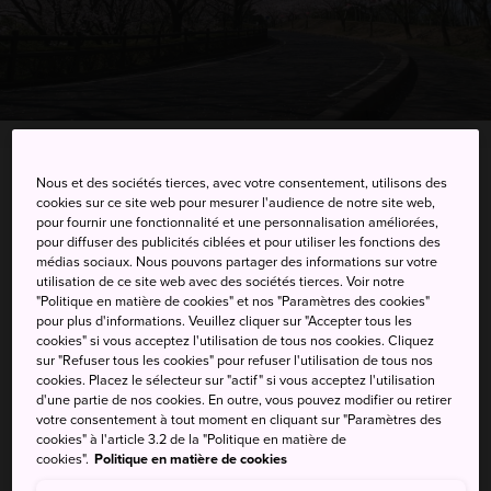
Nous et des sociétés tierces, avec votre consentement, utilisons des
210 Daikaku, Tottori-shi, Tottori-ken
cookies sur ce site web pour mesurer l'audience de notre site web,
pour fournir une fonctionnalité et une personnalisation améliorées,
Afficher sur Google Maps
pour diffuser des publicités ciblées et pour utiliser les fonctions des
médias sociaux. Nous pouvons partager des informations sur votre
Recevoir des infos trafic
utilisation de ce site web avec des sociétés tierces. Voir notre
"Politique en matière de cookies" et nos "Paramètres des cookies"
pour plus d'informations. Veuillez cliquer sur "Accepter tous les
cookies" si vous acceptez l'utilisation de tous nos cookies. Cliquez
sur "Refuser tous les cookies" pour refuser l'utilisation de tous nos
MOTS-CLÉS
CARTE
cookies. Placez le sélecteur sur "actif" si vous acceptez l'utilisation
d'une partie de nos cookies. En outre, vous pouvez modifier ou retirer
votre consentement à tout moment en cliquant sur "Paramètres des
Mangez et buvez dans la joie et
cookies" à l'article 3.2 de la "Politique en matière de
cookies".
Politique en matière de cookies
la bonne humeur sous de