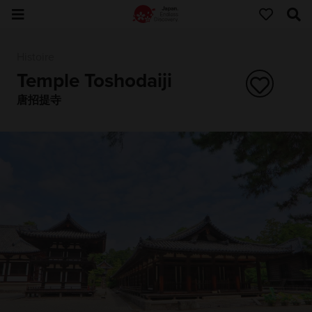
Histoire
Temple Toshodaiji
唐招提寺