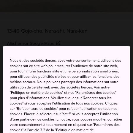
13-46 Gojo-cho, Nara-shi, Nara-ken
Afficher sur Google Maps
Recevoir des infos trafic
Nous et des sociétés tierces, avec votre consentement, utilisons des
cookies sur ce site web pour mesurer l'audience de notre site web,
pour fournir une fonctionnalité et une personnalisation améliorées,
pour diffuser des publicités ciblées et pour utiliser les fonctions des
MOTS-CLÉS
CARTE
médias sociaux. Nous pouvons partager des informations sur votre
utilisation de ce site web avec des sociétés tierces. Voir notre
"Politique en matière de cookies" et nos "Paramètres des cookies"
Une partie essentielle de
pour plus d'informations. Veuillez cliquer sur "Accepter tous les
cookies" si vous acceptez l'utilisation de tous nos cookies. Cliquez
l'histoire de Nara
sur "Refuser tous les cookies" pour refuser l'utilisation de tous nos
cookies. Placez le sélecteur sur "actif" si vous acceptez l'utilisation
d'une partie de nos cookies. En outre, vous pouvez modifier ou retirer
Bien qu'il ressemble légèrement à une structure grecque,
votre consentement à tout moment en cliquant sur "Paramètres des
Toshodaiji est un temple clé de l'histoire du bouddhisme
cookies" à l'article 3.2 de la "Politique en matière de