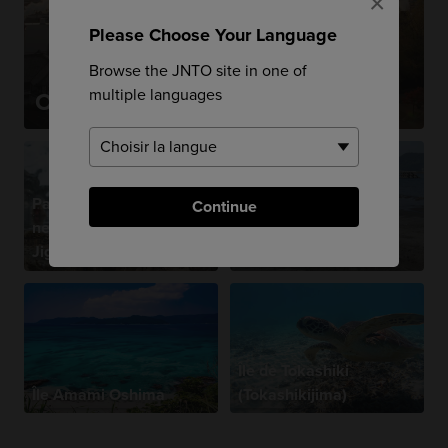
×
Please Choose Your Language
Browse the JNTO site in one of
multiple languages
Onsen de Beppu
Parc aux singes des
Continue
neiges de
Jigokudani
Onsen d'Ibusuki
Île de Tokashiki
Île Amami Oshima
(Tokashikijima)