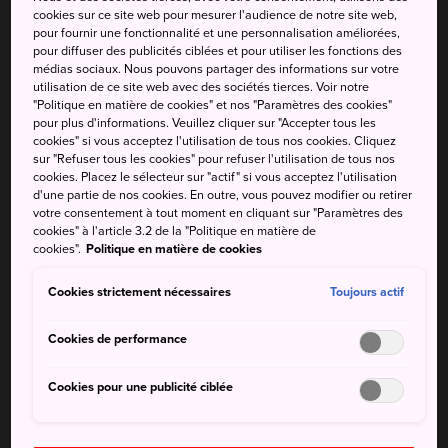
cookies sur ce site web pour mesurer l'audience de notre site web,
de rochers qui surplombent l'océan ou dans des
pour fournir une fonctionnalité et une personnalisation améliorées,
destinations de luxe en pleine montagne.
pour diffuser des publicités ciblées et pour utiliser les fonctions des
médias sociaux. Nous pouvons partager des informations sur votre
Il n'est pourtant pas nécessaire de s'éloigner de la ville
utilisation de ce site web avec des sociétés tierces. Voir notre
"Politique en matière de cookies" et nos "Paramètres des cookies"
pour vous détendre. Les hôtels des grandes villes
pour plus d'informations. Veuillez cliquer sur "Accepter tous les
japonaises sont souvent équipés de spas luxueux offrant
cookies" si vous acceptez l'utilisation de tous nos cookies. Cliquez
divers soins relaxants, avec vue sur le paysage urbain. Si
sur "Refuser tous les cookies" pour refuser l'utilisation de tous nos
cookies. Placez le sélecteur sur "actif" si vous acceptez l'utilisation
votre budget est limité, faites une promenade dans l'un
d'une partie de nos cookies. En outre, vous pouvez modifier ou retirer
des superbes jardins dont Tokyo regorge, conçus
votre consentement à tout moment en cliquant sur "Paramètres des
spécifiquement pour être des lieux de détente, tels que le
cookies" à l'article 3.2 de la "Politique en matière de
cookies".
Politique en matière de cookies
jardin national
Shinjuku Gyoen
au cœur de Tokyo ou
Kenroku-en
à
Kanazawa
.
Cookies strictement nécessaires
Toujours actif
Explorer par centre d'intérêt
Cookies de performance
Cookies pour une publicité ciblée