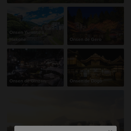
Onsen Yumoto à
Hakone
Onsen de Gero
Onsen de Ginzan
Onsen de Dogo