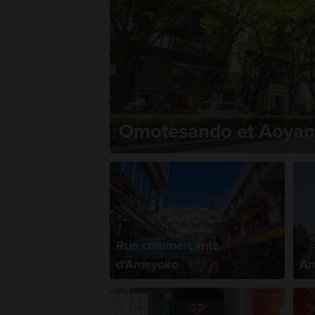
Omotesando et Aoya
Rue commerçante
d'Ameyoko
Am