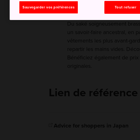
monde
Sauvegarder vos préférences
Tout refuser
Du saké soigneusement brassé
un savoir-faire ancestral, en 
vêtements les plus avant-gard
repartir les mains vides. Déco
Bénéficiez également de prix h
originales.
Lien de référence
Advice for shoppers in Japan