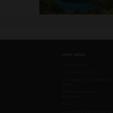
Liens utiles
Premier séjour
Le climat au Japon
Les visites et les activités au
Japon
Téléchargement de
brochures
FAQ
Liens vers la bibliothèque de