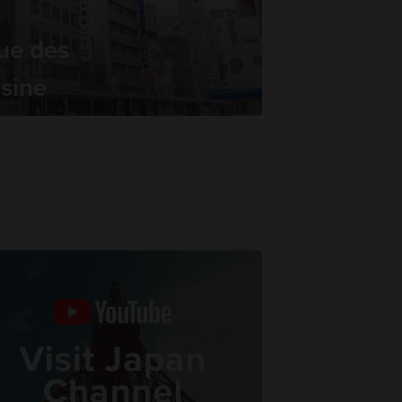
ue des
isine