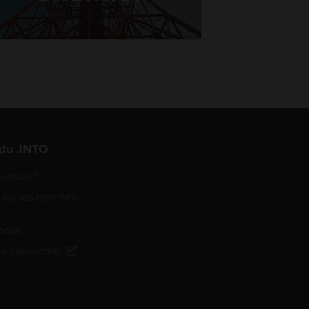
 du JNTO
-nous ?
 sur les marchés
nous
 la newsletter