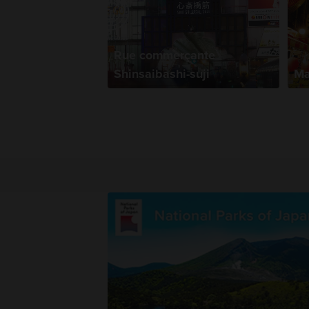
Rue commerçante
Shinsaibashi-suji
Ma