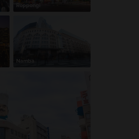
Roppongi
Namba