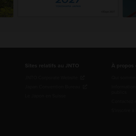
Sites relatifs au JNTO
À propos
JNTO Corporate Website
Qui sommes
Japan Convention Bureau
Information
publics
Le Japon en Suisse
Contactez-
S'inscrire à