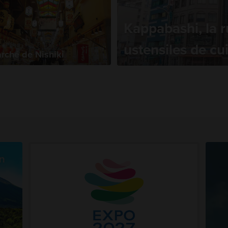
Kappabashi, la r
ustensiles de cu
rché de Nishiki