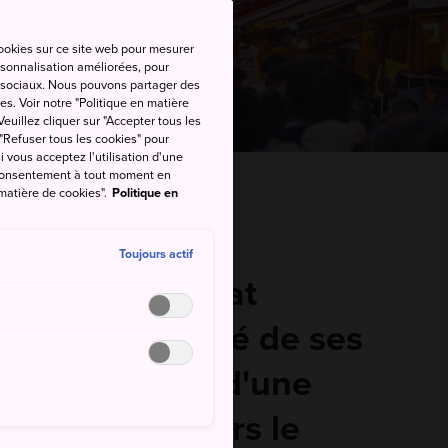
cookies sur ce site web pour mesurer
ersonnalisation améliorées, pour
as sociaux. Nous pouvons partager des
es. Voir notre "Politique en matière
euillez cliquer sur "Accepter tous les
 "Refuser tous les cookies" pour
si vous acceptez l'utilisation d'une
e consentement à tout moment en
 matière de cookies".
Politique en
Toujours actif
ition d'artisanat
a grande qualité de ses
a valu de jouir d'une
utation à travers le