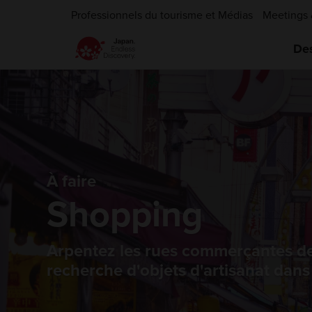
Professionnels du tourisme et Médias
Meetings 
Des
À faire
Shopping
Arpentez les rues commerçantes des 
recherche d'objets d'artisanat dan