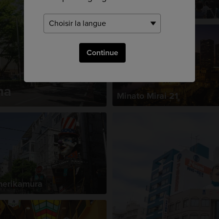
Harajuku
Continue
ma
Minato Mirai 21
erikamura