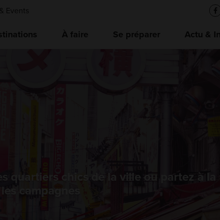
& Events
tinations
À faire
Se préparer
Actu & I
quartiers chics de la ville ou partez à la
s les campagnes