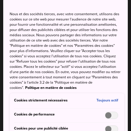
Nous et des sociétés tierces, avec votre consentement, utilisons des
Temp.
Temp.
Temp.
Temp.
Précip
Précip
cookies sur ce site web pour mesurer l'audience de notre site web,
max.
min.
max.
min.
pour fournir une fonctionnalité et une personnalisation améliorées,
pour diffuser des publicités ciblées et pour utiliser les fonctions des
34°
23°
10%
33°
22°
20%
médias sociaux. Nous pouvons partager des informations sur votre
utilisation de ce site web avec des sociétés tierces. Voir notre
"Politique en matière de cookies" et nos "Paramètres des cookies"
pour plus d'informations. Veuillez cliquer sur "Accepter tous les
Temp.
Temp.
Précip
cookies" si vous acceptez l'utilisation de tous nos cookies. Cliquez
max.
min.
sur "Refuser tous les cookies" pour refuser l'utilisation de tous nos
cookies. Placez le sélecteur sur "actif" si vous acceptez l'utilisation
8 Aug (samedi)
34°
23°
10%
d'une partie de nos cookies. En outre, vous pouvez modifier ou retirer
votre consentement à tout moment en cliquant sur "Paramètres des
cookies" à l'article 3.2 de la "Politique en matière de
9 Aug (dimanche)
33°
22°
20%
cookies".
Politique en matière de cookies
Cookies strictement nécessaires
Toujours actif
10 Aug (lundi)
32°
22°
50%
Cookies de performance
11 Aug (mardi)
32°
19°
20%
Cookies pour une publicité ciblée