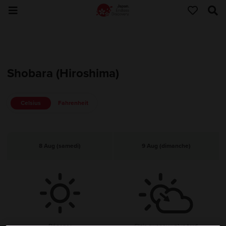
Shobara (Hiroshima)
Celsius
Fahrenheit
8 Aug (samedi)
9 Aug (dimanche)
Dégager
Clair, nuageux plus tard