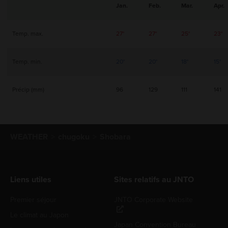
Jan.
Feb.
Mar.
Apr.
Temp. max.
27°
27°
25°
23°
Temp. min.
20°
20°
18°
15°
Précip (mm)
96
129
111
141
WEATHER
chugoku
Shobara
Liens utiles
Sites relatifs au JNTO
Premier séjour
JNTO Corporate Website
Le climat au Japon
Japan Convention Bureau