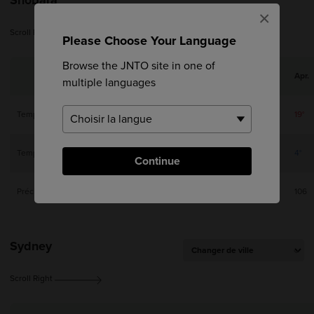
×
Scroll Right
Please Choose Your Language
Browse the JNTO site in one of
Jan.
Feb.
Mar.
Apr.
multiple languages
Temp. max.
6°
7°
12°
19°
Temp. min.
-3°
-3°
0°
4°
Continue
Précip (mm)
64
72
102
106
Sydney
Scroll Right