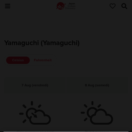
Yamaguchi (Yamaguchi)
Celsius
Fahrenheit
7 Aug (vendredi)
8 Aug (samedi)
Clair, nuageux plus tard
Plutôt nuageux