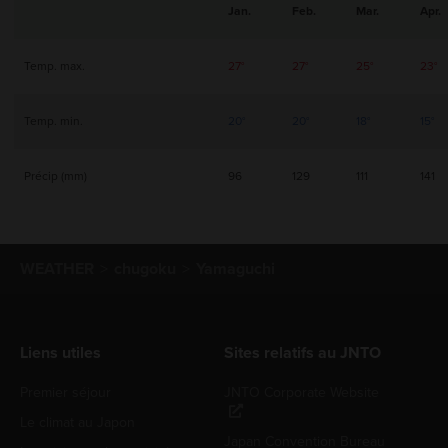
Jan.
Feb.
Mar.
Apr.
Temp. max.
27°
27°
25°
23°
Temp. min.
20°
20°
18°
15°
Précip (mm)
96
129
111
141
WEATHER
chugoku
Yamaguchi
Liens utiles
Sites relatifs au JNTO
Premier séjour
JNTO Corporate Website
Le climat au Japon
Japan Convention Bureau