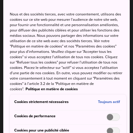
Nous et des sociétés tierces, avec votre consentement, utilisons des
Temp.
Temp.
Temp.
Temp.
Précip
Précip
cookies sur ce site web pour mesurer l'audience de notre site web,
max.
min.
max.
min.
pour fournir une fonctionnalité et une personnalisation améliorées,
pour diffuser des publicités ciblées et pour utiliser les fonctions des
37°
26°
20%
35°
25°
20%
médias sociaux. Nous pouvons partager des informations sur votre
utilisation de ce site web avec des sociétés tierces. Voir notre
"Politique en matière de cookies" et nos "Paramètres des cookies"
pour plus d'informations. Veuillez cliquer sur "Accepter tous les
Temp.
Temp.
Précip
cookies" si vous acceptez l'utilisation de tous nos cookies. Cliquez
max.
min.
sur "Refuser tous les cookies" pour refuser l'utilisation de tous nos
cookies. Placez le sélecteur sur "actif" si vous acceptez l'utilisation
7 Aug (vendredi)
37°
26°
20%
d'une partie de nos cookies. En outre, vous pouvez modifier ou retirer
votre consentement à tout moment en cliquant sur "Paramètres des
cookies" à l'article 3.2 de la "Politique en matière de
8 Aug (samedi)
35°
25°
20%
cookies".
Politique en matière de cookies
Cookies strictement nécessaires
Toujours actif
9 Aug (dimanche)
35°
25°
40%
Cookies de performance
10 Aug (lundi)
33°
24°
20%
Cookies pour une publicité ciblée