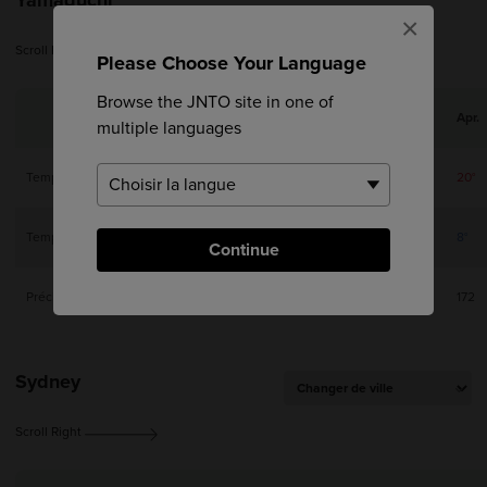
×
Scroll Right
Please Choose Your Language
Browse the JNTO site in one of
Jan.
Feb.
Mar.
Apr.
multiple languages
Temp. max.
9°
10°
14°
20°
Temp. min.
0°
1°
4°
8°
Continue
Précip (mm)
72
85
154
172
Sydney
Scroll Right