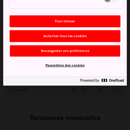
12 Aug (mercredi)
34°
24°
40%
Tout refuser
13 Aug (jeudi)
35°
25°
10%
Autoriser tous les cookies
14 Aug (vendredi)
34°
25°
10%
Sauvegarder vos préférences
15 Aug (samedi)
33°
25°
50%
Paramètres des cookies
16 Aug (dimanche)
34°
25°
10%
17 Aug (lundi)
35°
25°
20%
Tendances mensuelles