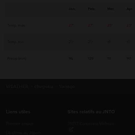
Jan.
Feb.
Mar.
Apr.
Temp. max.
27°
27°
25°
23°
Temp. min.
20°
20°
18°
15°
Précip (mm)
96
129
111
141
WEATHER
chugoku
Yonago
Liens utiles
Sites relatifs au JNTO
Premier séjour
JNTO Corporate Website
Le climat au Japon