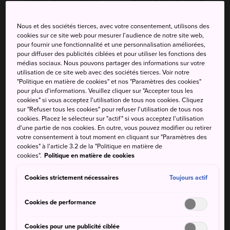
éparses plus tard
occasionnelles
Nous et des sociétés tierces, avec votre consentement, utilisons des
cookies sur ce site web pour mesurer l'audience de notre site web,
Temp.
Temp.
Temp.
Temp.
Précip
Précip
pour fournir une fonctionnalité et une personnalisation améliorées,
max.
min.
max.
min.
pour diffuser des publicités ciblées et pour utiliser les fonctions des
médias sociaux. Nous pouvons partager des informations sur votre
34°
26°
50%
32°
26°
50%
utilisation de ce site web avec des sociétés tierces. Voir notre
"Politique en matière de cookies" et nos "Paramètres des cookies"
pour plus d'informations. Veuillez cliquer sur "Accepter tous les
cookies" si vous acceptez l'utilisation de tous nos cookies. Cliquez
Temp.
Temp.
Précip
sur "Refuser tous les cookies" pour refuser l'utilisation de tous nos
max.
min.
cookies. Placez le sélecteur sur "actif" si vous acceptez l'utilisation
d'une partie de nos cookies. En outre, vous pouvez modifier ou retirer
8 Aug (samedi)
34°
26°
50%
votre consentement à tout moment en cliquant sur "Paramètres des
cookies" à l'article 3.2 de la "Politique en matière de
cookies".
Politique en matière de cookies
9 Aug (dimanche)
32°
26°
50%
Cookies strictement nécessaires
Toujours actif
10 Aug (lundi)
31°
24°
40%
Cookies de performance
11 Aug (mardi)
29°
24°
60%
Cookies pour une publicité ciblée