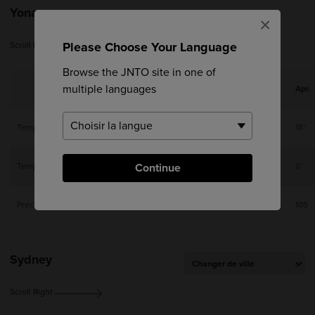
Yonago
×
Please Choose Your Language
Scroll Right
Browse the JNTO site in one of
multiple languages
Jan.
Feb.
Mar.
Apr.
Temp. max.
8°
9°
12°
18°
Temp. min.
Continue
1°
1°
3°
8°
Précip (mm)
145
126
130
105
Sydney
Scroll Right