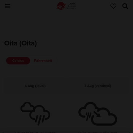
Oita (Oita)
Celsius
Fahrenheit
6 Aug (jeudi)
7 Aug (vendredi)
Douches toute la journée
Pluie, nuageux plus tard