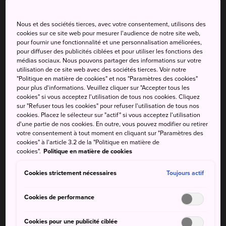
Nous et des sociétés tierces, avec votre consentement, utilisons des
Temp.
Temp.
Temp.
Temp.
Précip
Précip
cookies sur ce site web pour mesurer l'audience de notre site web,
max.
min.
max.
min.
pour fournir une fonctionnalité et une personnalisation améliorées,
pour diffuser des publicités ciblées et pour utiliser les fonctions des
34°
28°
70%
34°
28°
70%
médias sociaux. Nous pouvons partager des informations sur votre
utilisation de ce site web avec des sociétés tierces. Voir notre
"Politique en matière de cookies" et nos "Paramètres des cookies"
pour plus d'informations. Veuillez cliquer sur "Accepter tous les
Temp.
Temp.
Précip
cookies" si vous acceptez l'utilisation de tous nos cookies. Cliquez
max.
min.
sur "Refuser tous les cookies" pour refuser l'utilisation de tous nos
cookies. Placez le sélecteur sur "actif" si vous acceptez l'utilisation
6 Aug (jeudi)
34°
28°
70%
d'une partie de nos cookies. En outre, vous pouvez modifier ou retirer
votre consentement à tout moment en cliquant sur "Paramètres des
cookies" à l'article 3.2 de la "Politique en matière de
7 Aug (vendredi)
34°
28°
70%
cookies".
Politique en matière de cookies
Cookies strictement nécessaires
Toujours actif
8 Aug (samedi)
33°
28°
30%
Cookies de performance
9 Aug (dimanche)
33°
27°
20%
Cookies pour une publicité ciblée