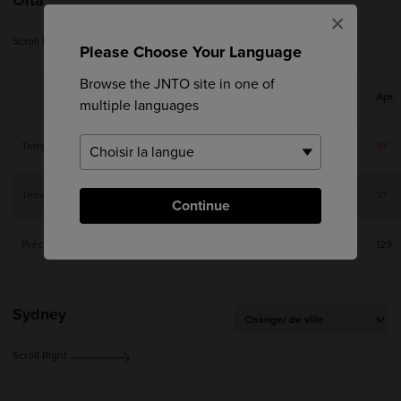
×
Scroll Right
Please Choose Your Language
Browse the JNTO site in one of
Jan.
Feb.
Mar.
Apr.
multiple languages
Temp. max.
11°
11°
14°
19°
Temp. min.
2°
3°
5°
10°
Continue
Précip (mm)
45
65
112
129
Sydney
Scroll Right