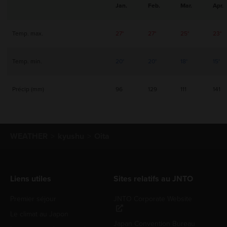
Jan.
Feb.
Mar.
Apr.
Temp. max.
27°
27°
25°
23°
Temp. min.
20°
20°
18°
15°
Précip (mm)
96
129
111
141
WEATHER
kyushu
Oita
Liens utiles
Sites relatifs au JNTO
Premier séjour
JNTO Corporate Website
Le climat au Japon
Japan Convention Bureau