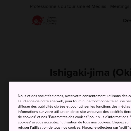
Professionnels du tourisme et Médias
Meetings 
Des
Ishigaki-jima (O
Nous et des sociétés tierces, avec votre consentement, utilisons des 
T
l'audience de notre site web, pour fournir une fonctionnalité et une p
8 Aug (samedi)
m
diffuser des publicités ciblées et pour utiliser les fonctions des médi
informations sur votre utilisation de ce site web avec des sociétés tierc
de cookies" et nos "Paramètres des cookies" pour plus d'informations. V
cookies" si vous acceptez l'utilisation de tous nos cookies. Cliquez sur
refuser l'utilisation de tous nos cookies. Placez le sélecteur sur "actif" 