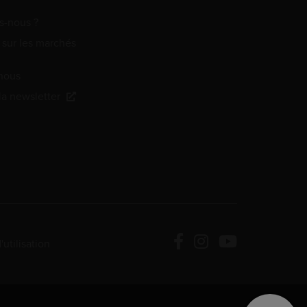
-nous ?
 sur les marchés
nous
 la newsletter
utilisation