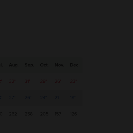
l.
Aug.
Sep.
Oct.
Nov.
Dec.
2°
32°
31°
29°
26°
23°
8°
27°
26°
24°
21°
18°
30
262
258
205
157
126