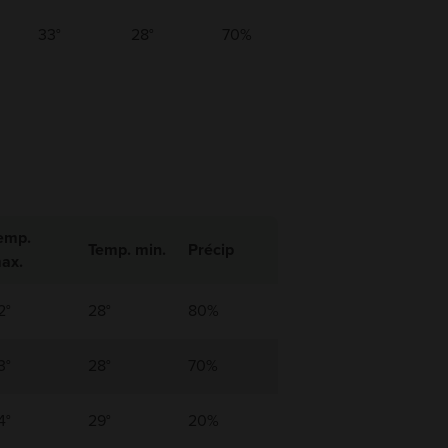
33°
28°
70%
emp.
Temp. min.
Précip
ax.
2°
28°
80%
3°
28°
70%
4°
29°
20%