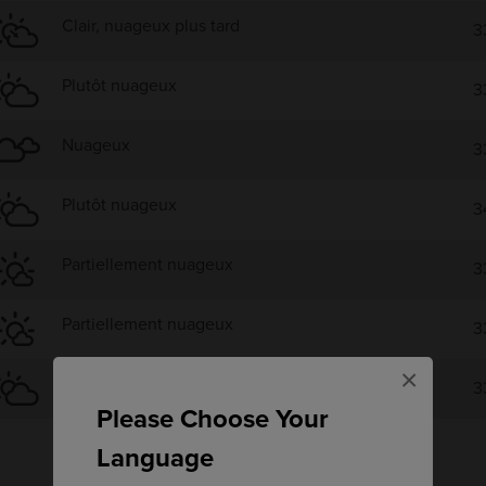
Clair, nuageux plus tard
3
Plutôt nuageux
3
Nuageux
3
Plutôt nuageux
3
Partiellement nuageux
3
Partiellement nuageux
3
×
Plutôt nuageux
3
Please Choose Your
Language