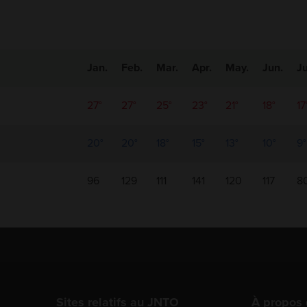
Jan.
Feb.
Mar.
Apr.
May.
Jun.
Ju
27°
27°
25°
23°
21°
18°
17
20°
20°
18°
15°
13°
10°
9°
96
129
111
141
120
117
8
Sites relatifs au JNTO
À propos