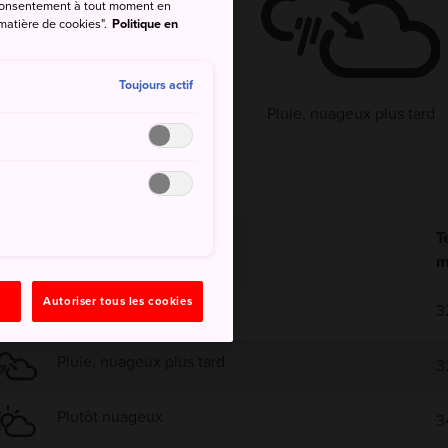
e consentement à tout moment en
 matière de cookies".
Politique en
°
28°
80%
Toujours actif
Pluie, nuageux plus tard
T
m
Autoriser tous les cookies
Orages
3
Pluie, nuageux plus tard
3
Plutôt nuageux
3