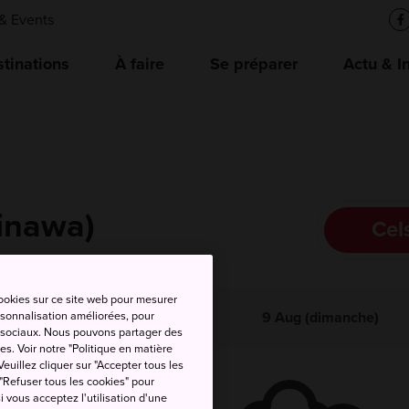
& Events
tinations
À faire
Se préparer
Actu & I
kinawa)
Cel
cookies sur ce site web pour mesurer
emp.
Temp.
ersonnalisation améliorées, pour
Précip
9 Aug (dimanche)
ax.
min.
as sociaux. Nous pouvons partager des
es. Voir notre "Politique en matière
euillez cliquer sur "Accepter tous les
 "Refuser tous les cookies" pour
si vous acceptez l'utilisation d'une