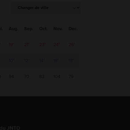
l.
Aug.
Sep.
Oct.
Nov.
Dec.
°
19°
21°
23°
24°
26°
10°
12°
14°
16°
18°
0
94
70
83
104
79
 du JNTO