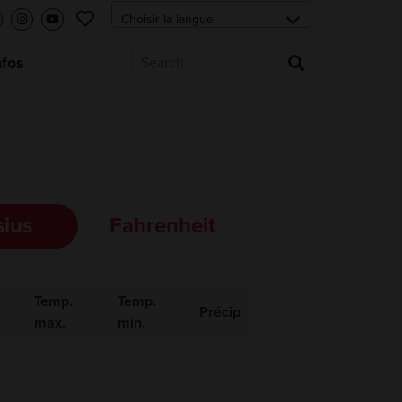
nfos
sius
Fahrenheit
Temp.
Temp.
Précip
max.
min.