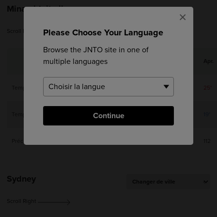
Minamidaito-jima
×
Please Choose Your Language
Scroll Right
Browse the JNTO site in one of
multiple languages
Jan.
Feb.
Mar.
Apr.
Temp. max.
21°
21°
22°
25°
Temp. min.
Continue
14°
15°
16°
19°
Précip (mm)
85
93
102
112
Sydney
Scroll Right