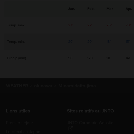
Jan.
Feb.
Mar.
Apr.
Temp. max.
27°
27°
25°
23°
Temp. min.
20°
20°
18°
15°
Précip (mm)
96
129
111
141
WEATHER
okinawa
Minamidaito-jima
Liens utiles
Sites relatifs au JNTO
Premier séjour
JNTO Corporate Website
Le climat au Japon