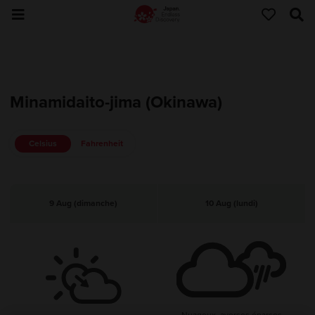
Minamidaito-jima (Okinawa)
Celsius
Fahrenheit
9 Aug (dimanche)
10 Aug (lundi)
Nuageux, averses éparses