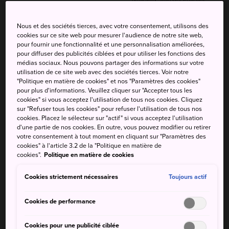
Clair, nuageux plus tard
occasionnelles
Nous et des sociétés tierces, avec votre consentement, utilisons des
cookies sur ce site web pour mesurer l'audience de notre site web,
Temp.
Temp.
Temp.
Temp.
Précip
Précip
pour fournir une fonctionnalité et une personnalisation améliorées,
max.
min.
max.
min.
pour diffuser des publicités ciblées et pour utiliser les fonctions des
médias sociaux. Nous pouvons partager des informations sur votre
31°
25°
40%
30°
26°
50%
utilisation de ce site web avec des sociétés tierces. Voir notre
"Politique en matière de cookies" et nos "Paramètres des cookies"
pour plus d'informations. Veuillez cliquer sur "Accepter tous les
cookies" si vous acceptez l'utilisation de tous nos cookies. Cliquez
Temp.
Temp.
Précip
sur "Refuser tous les cookies" pour refuser l'utilisation de tous nos
max.
min.
cookies. Placez le sélecteur sur "actif" si vous acceptez l'utilisation
d'une partie de nos cookies. En outre, vous pouvez modifier ou retirer
9 Aug (dimanche)
31°
25°
40%
votre consentement à tout moment en cliquant sur "Paramètres des
cookies" à l'article 3.2 de la "Politique en matière de
cookies".
Politique en matière de cookies
10 Aug (lundi)
30°
26°
50%
Cookies strictement nécessaires
Toujours actif
11 Aug (mardi)
29°
25°
50%
Cookies de performance
12 Aug (mercredi)
30°
25°
40%
Cookies pour une publicité ciblée