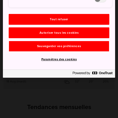
13 Aug (jeudi)
30°
25°
40%
Tout refuser
14 Aug (vendredi)
30°
24°
60%
Autoriser tous les cookies
15 Aug (samedi)
30°
24°
50%
Sauvegarder vos préférences
16 Aug (dimanche)
32°
25°
20%
Paramètres des cookies
17 Aug (lundi)
32°
24°
20%
18 Aug (mardi)
32°
25°
20%
Tendances mensuelles