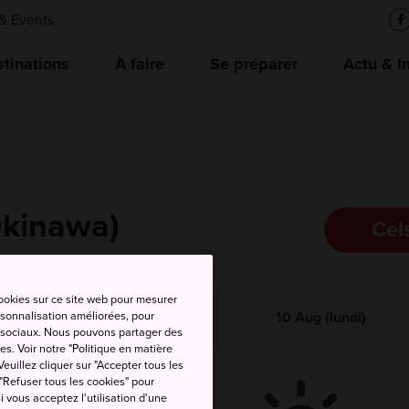
& Events
tinations
À faire
Se préparer
Actu & I
Okinawa)
Cel
cookies sur ce site web pour mesurer
emp.
Temp.
ersonnalisation améliorées, pour
Précip
10 Aug (lundi)
ax.
min.
as sociaux. Nous pouvons partager des
es. Voir notre "Politique en matière
euillez cliquer sur "Accepter tous les
 "Refuser tous les cookies" pour
si vous acceptez l'utilisation d'une