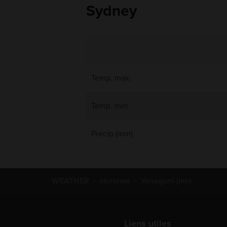
Sydney
Temp. max.
Temp. min.
Précip (mm)
WEATHER
okinawa
Yonaguni-jima
Liens utiles