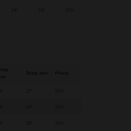
34°
29°
20%
emp.
Temp. min.
Précip
ax.
3°
27°
90%
4°
29°
20%
4°
28°
20%