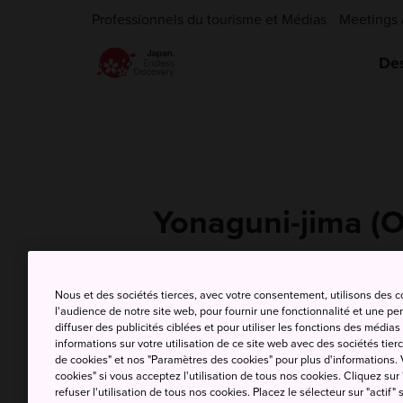
Professionnels du tourisme et Médias
Meetings 
Des
Yonaguni-jima (
Nous et des sociétés tierces, avec votre consentement, utilisons des 
T
l'audience de notre site web, pour fournir une fonctionnalité et une p
9 Aug (dimanche)
m
diffuser des publicités ciblées et pour utiliser les fonctions des médi
informations sur votre utilisation de ce site web avec des sociétés tierc
de cookies" et nos "Paramètres des cookies" pour plus d'informations. V
cookies" si vous acceptez l'utilisation de tous nos cookies. Cliquez sur
refuser l'utilisation de tous nos cookies. Placez le sélecteur sur "actif" 