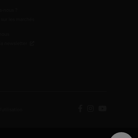
-nous ?
 sur les marchés
nous
 la newsletter
utilisation