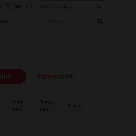
nfos
sius
Fahrenheit
Temp.
Temp.
Précip
max.
min.