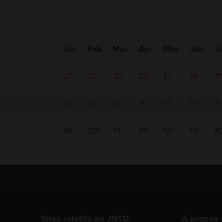
Jan.
Feb.
Mar.
Apr.
May.
Jun.
Ju
27°
27°
25°
23°
21°
18°
17
20°
20°
18°
15°
13°
10°
9°
96
129
111
141
120
117
8
Sites relatifs au JNTO
À propos