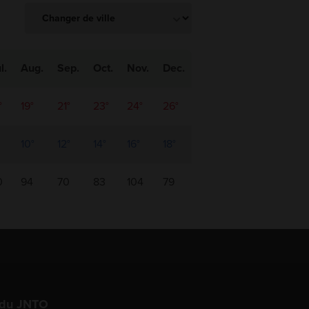
l.
Aug.
Sep.
Oct.
Nov.
Dec.
°
19°
21°
23°
24°
26°
10°
12°
14°
16°
18°
0
94
70
83
104
79
 du JNTO