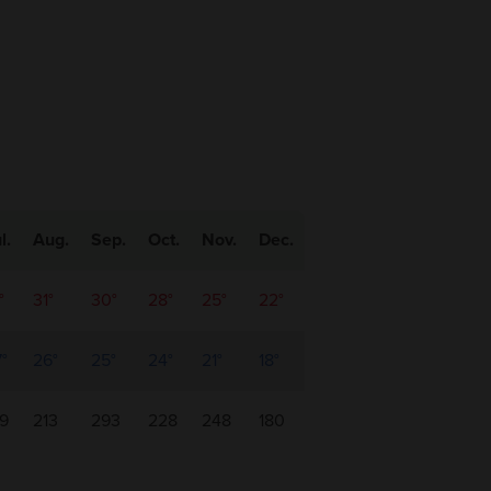
l.
Aug.
Sep.
Oct.
Nov.
Dec.
°
31°
30°
28°
25°
22°
°
26°
25°
24°
21°
18°
39
213
293
228
248
180