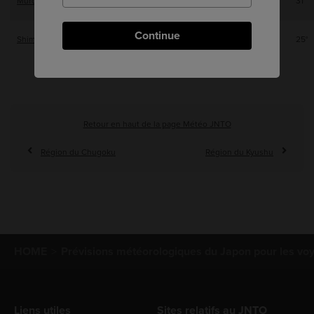
Muroto
31°
Continue
Shimizu
25°
Retour en haut de la page Météo JNTO
Région du Chugoku
Région du Kyushu
HOME
Prévisions météorologiques du Japon pour les vo
Liens utiles
Sites relatifs au JNTO