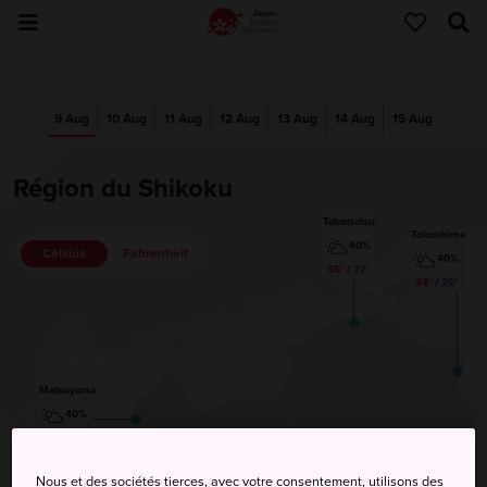
9 Aug
10 Aug
11 Aug
12 Aug
13 Aug
14 Aug
15 Aug
Région du Shikoku
Takamatsu
Tokushima
40%
Celsius
Fahrenheit
40%
35°
/
27°
34°
/
26°
Matsuyama
40%
34°
/
26°
Nous et des sociétés tierces, avec votre consentement, utilisons des