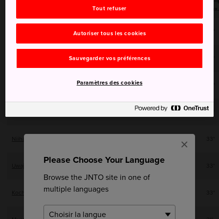
Tem
Région
Tout refuser
max.
Tokushima
34°
Autoriser tous les cookies
Hiwasa
35°
Sauvegarder vos préférences
Paramètres des cookies
Takamatsu
35°
Matsuyama
34°
Niihama
33°
×
Please Choose Your Language
Uwajima
33°
Browse the JNTO site in one of
multiple languages
Kochi
33°