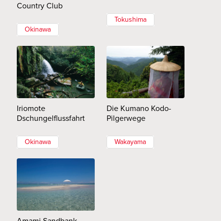
Country Club
Tokushima
Okinawa
Iriomote
Die Kumano Kodo-
Dschungelflussfahrt
Pilgerwege
Okinawa
Wakayama
Amami Sandbank