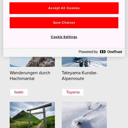
Yamabushi Wander-
Winter in Hanazono
Accept All Cookies
und Wasserfall-Wege
Hokkaido
Save Choices
Mie
Cookie Settings
Wanderungen durch
Tateyama Kurobe-
Hachimantai
Alpenroute
Iwate
Toyama