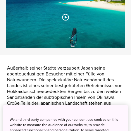
Außerhalb seiner Städte verzaubert Japan seine
abenteuerlustigen Besucher mit einer Fülle von
Naturwundern. Die spektakuläre Naturschönheit des
Landes ist eines seiner bestgehüteten Geheimnisse: von
Hokkaidos schneebedeckten Bergen bis zu den weißen
Sandstränden der subtropischen Inseln von Okinawa.
Große Teile der japanischen Landschaft stehen aus
Ehrfurcht vor den Kernprinzipien des Shintoismus unter
Naturschutz. Besucher können somit eine Vielzahl von
We and third party companies with your consent use cookies on this
reichen Ökosystemen mit einzigartiger Flora und Fauna
website to measure the audience of our website, to provide
erkunden.
enhanced functionality and personalization, to serve targeted