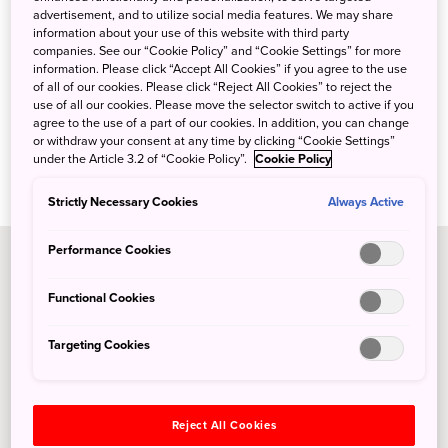
advertisement, and to utilize social media features. We may share
information about your use of this website with third party
companies. See our “Cookie Policy” and “Cookie Settings” for more
information. Please click “Accept All Cookies” if you agree to the use
Es gibt unzählige Möglichkeiten, die Natur Japans das
of all of our cookies. Please click “Reject All Cookies” to reject the
use of all our cookies. Please move the selector switch to active if you
ganze Jahr über zu genießen. Wer Nervenkitzel sucht,
agree to the use of a part of our cookies. In addition, you can change
entscheidet sich für eine der vielen Outdoor-Aktivitäten.
or withdraw your consent at any time by clicking “Cookie Settings”
Liebhaber traditioneller Kultur finden geistige Anregung
under the Article 3.2 of “Cookie Policy”.
Cookie Policy
in den gut erhaltenen Dörfern des Landes.
Strictly Necessary Cookies
Always Active
Performance Cookies
Merkmale zu Ostjapan
Functional Cookies
Targeting Cookies
Reject All Cookies