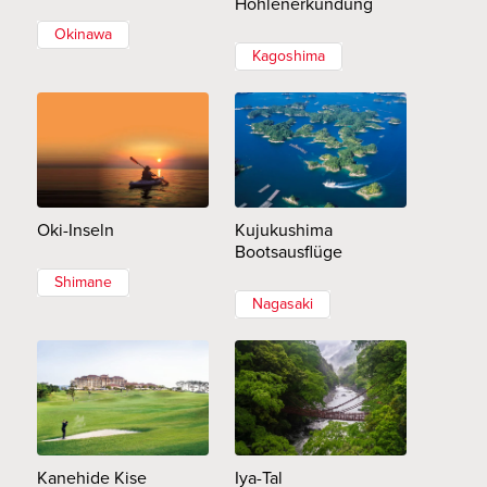
Höhlenerkundung
Okinawa
Kagoshima
Oki-Inseln
Kujukushima
Bootsausflüge
Shimane
Nagasaki
Kanehide Kise
Iya-Tal