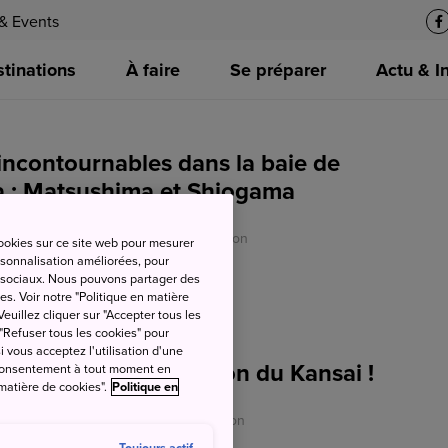
& Events
tinations
À faire
Se préparer
Actu & I
 incontournables dans la baie de
 : Matsushima et Shiogama
O - Japan National Tourism Organization
cookies sur ce site web pour mesurer
ersonnalisation améliorées, pour
as sociaux. Nous pouvons partager des
es. Voir notre "Politique en matière
euillez cliquer sur "Accepter tous les
 "Refuser tous les cookies" pour
si vous acceptez l'utilisation d'une
 découverte de la région du Kansai !
e consentement à tout moment en
 matière de cookies".
Politique en
 - Japan National Tourism Organization