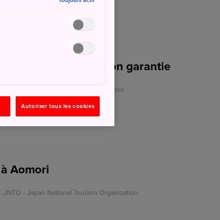
Toujours actif
okkaido : déconnection garantie
O - Japan National Tourism Organization
Autoriser tous les cookies
 à Aomori
JNTO - Japan National Tourism Organization