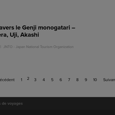
avers le Genji monogatari –
ra, Uji, Akashi
JNTO - Japan National Tourism Organization
2
récédent
1
3
4
5
6
7
8
9
10
Suivan
s de voyages