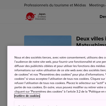
Professionnels du tourisme et Médias
Meetings 
Des
Deux villes
Matsushima
24 juin 2025
JNT
Nous et des sociétés tierces, avec votre consentement, utilisons des 
l'audience de notre site web, pour fournir une fonctionnalité et une p
diffuser des publicités ciblées et pour utiliser les fonctions des médi
informations sur votre utilisation de ce site web avec des sociétés tierc
de cookies" et nos "Paramètres des cookies" pour plus d'informations. V
cookies" si vous acceptez l'utilisation de tous nos cookies. Cliquez sur
refuser l'utilisation de tous nos cookies. Placez le sélecteur sur "actif" 
Partez à la
partie de nos cookies. En outre, vous pouvez modifier ou retirer votr
cliquant sur "Paramètres des cookies" à l'article 3.2 de la "Politique en
matière de cookies
11 avril 2025
JNTO