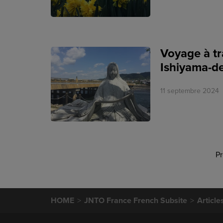
Voyage à tr
Ishiyama-de
11 septembre 2024
P
HOME
JNTO France French Subsite
Article